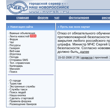
главная
форум
чат
фотогалерея
ресу
Навигация сайта
Пусть нас всех научат
Отказ от обязательного обучен
·
Важные объявления
·
Лента новостей
противопожарной безопасности 
·
Форум
закрытия любого российского п
·
Чат
штрафа. Министр МЧС Сергей 
·
Ресурсы
безопасности. Согласно нововв
·
Галерея
·
Веб-кам
должно быть
..далее
·
Игротека
·
Погода
15-02-2008 17:39 |
редактор
| прочтений: 
·
Отправка SMS
·
Тел. справочник
·
Календарь
·
Магазин
·
Поиск
·
О городе
·
Туристам
·
Экстренные службы
·
Службы такси
·
Поиск людей
·
Наша кнопка
·
Сделать стартовой
·
Правила форума
·
Размещение банеров