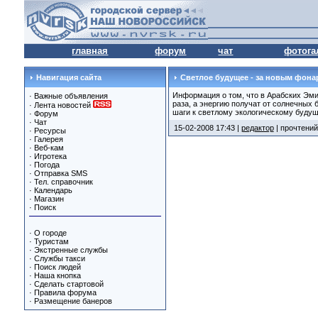
главная
форум
чат
фотога
Навигация сайта
Светлое будущее - за новым фона
Информация о том, что в Арабских Эмир
·
Важные объявления
раза, а энергию получат от солнечных
·
Лента новостей
шаги к светлому экологическому буду
·
Форум
·
Чат
15-02-2008 17:43 |
редактор
| прочтений
·
Ресурсы
·
Галерея
·
Веб-кам
·
Игротека
·
Погода
·
Отправка SMS
·
Тел. справочник
·
Календарь
·
Магазин
·
Поиск
·
О городе
·
Туристам
·
Экстренные службы
·
Службы такси
·
Поиск людей
·
Наша кнопка
·
Сделать стартовой
·
Правила форума
·
Размещение банеров