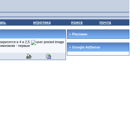
арь
игротека
поиск
почта
Реклама:
кратится в 4 и 2,5
птимизмом - первые
Google AdSense