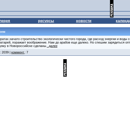
лерея
ресурсы
новости
календ
рем
атах начато строительство экологически чистого города, где расход энергии и воды со
 батарей, поражает воображение. Нам до арабов еще далеко. Но спешим зарядиться о
щему в Новороссийске сделаны.
..далее
: 2039 |
коммент.
: 7