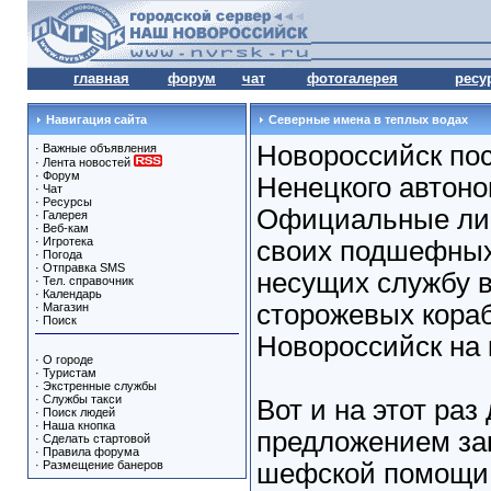
главная
форум
чат
фотогалерея
ресу
Навигация сайта
Северные имена в теплых водах
Новороссийск по
·
Важные объявления
·
Лента новостей
·
Форум
Ненецкого автоно
·
Чат
·
Ресурсы
Официальные лиц
·
Галерея
·
Веб-кам
·
Игротека
своих подшефных
·
Погода
·
Отправка SMS
несущих службу в
·
Тел. справочник
·
Календарь
сторожевых кораб
·
Магазин
·
Поиск
Новороссийск на
·
О городе
·
Туристам
·
Экстренные службы
·
Службы такси
Вот и на этот раз
·
Поиск людей
·
Наша кнопка
предложением за
·
Сделать стартовой
·
Правила форума
·
Размещение банеров
шефской помощи 