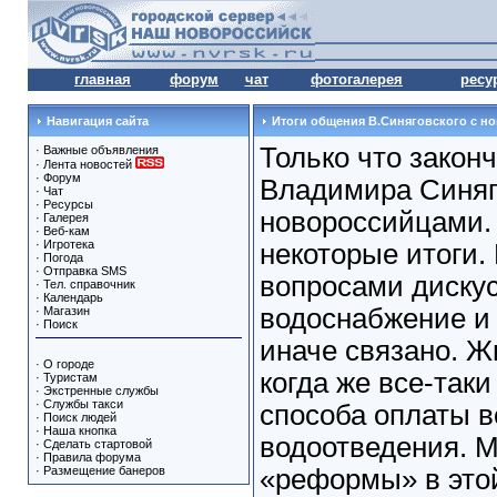
главная
форум
чат
фотогалерея
ресу
Навигация сайта
Итоги общения В.Синяговского с н
Только что закон
·
Важные объявления
·
Лента новостей
·
Форум
Владимира Синяг
·
Чат
·
Ресурсы
новороссийцами.
·
Галерея
·
Веб-кам
·
Игротека
некоторые итоги.
·
Погода
·
Отправка SMS
вопросами диску
·
Тел. справочник
·
Календарь
водоснабжение и 
·
Магазин
·
Поиск
иначе связано. Ж
·
О городе
когда же все-так
·
Туристам
·
Экстренные службы
·
Службы такси
способа оплаты 
·
Поиск людей
·
Наша кнопка
водоотведения. 
·
Сделать стартовой
·
Правила форума
·
Размещение банеров
«реформы» в это