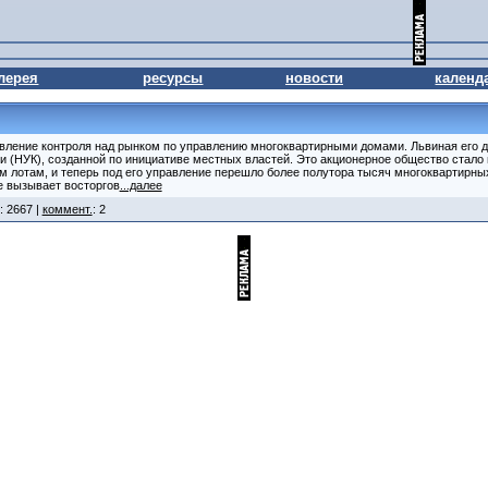
лерея
ресурсы
новости
календ
вление контроля над рынком по управлению многоквартирными домами. Львиная его д
(НУК), созданной по инициативе местных властей. Это акционерное общество стало
 лотам, и теперь под его управление перешло более полутора тысяч многоквартирных
е вызывает восторгов
...далее
: 2667 |
коммент.
: 2