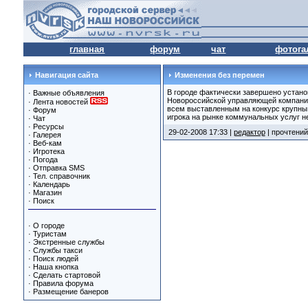
главная
форум
чат
фотога
Навигация сайта
Изменения без перемен
В городе фактически завершено устано
·
Важные объявления
Новороссийской управляющей компании 
·
Лента новостей
всем выставленным на конкурс крупным
·
Форум
игрока на рынке коммунальных услуг н
·
Чат
·
Ресурсы
29-02-2008 17:33 |
редактор
| прочтений
·
Галерея
·
Веб-кам
·
Игротека
·
Погода
·
Отправка SMS
·
Тел. справочник
·
Календарь
·
Магазин
·
Поиск
·
О городе
·
Туристам
·
Экстренные службы
·
Службы такси
·
Поиск людей
·
Наша кнопка
·
Сделать стартовой
·
Правила форума
·
Размещение банеров