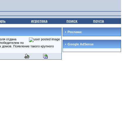
арь
игротека
поиск
почта
Реклама:
оля отдана
 победителем по
Google AdSense
 домов. Появление такого крупного