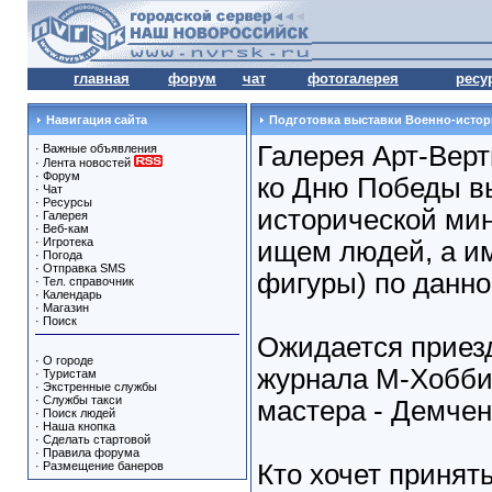
главная
форум
чат
фотогалерея
ресу
Навигация сайта
Подготовка выставки Военно-исто
Галерея Арт-Верт
·
Важные объявления
·
Лента новостей
·
Форум
ко Дню Победы в
·
Чат
·
Ресурсы
исторической мин
·
Галерея
·
Веб-кам
·
Игротека
ищем людей, а и
·
Погода
·
Отправка SMS
фигуры) по данно
·
Тел. справочник
·
Календарь
·
Магазин
·
Поиск
Ожидается приез
·
О городе
журнала М-Хобби
·
Туристам
·
Экстренные службы
·
Службы такси
мастера - Демченк
·
Поиск людей
·
Наша кнопка
·
Сделать стартовой
·
Правила форума
·
Размещение банеров
Кто хочет принят