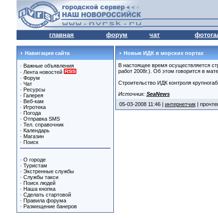
главная
форум
чат
фотога
Навигация сайта
Новые ИДК в морских портах
В настоящее время осуществляется стр
·
Важные объявления
работ 2008г.). Об этом говорится в ма
·
Лента новостей
·
Форум
Строительство ИДК контроля крупногаб
·
Чат
·
Ресурсы
Источник:
SeaNews
·
Галерея
·
Веб-кам
05-03-2008 11:46 |
интернетчик
| прочте
·
Игротека
·
Погода
·
Отправка SMS
·
Тел. справочник
·
Календарь
·
Магазин
·
Поиск
·
О городе
·
Туристам
·
Экстренные службы
·
Службы такси
·
Поиск людей
·
Наша кнопка
·
Сделать стартовой
·
Правила форума
·
Размещение банеров