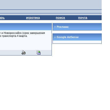
арь
игротека
поиск
почта
Реклама:
г и Новороссийск (срок завершения
о транспорта 4 марта.
Google AdSense