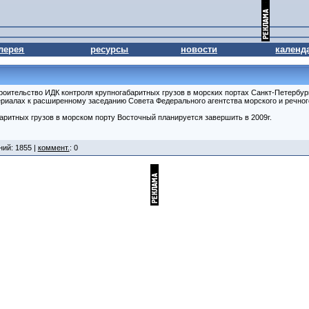
лерея
ресурсы
новости
календ
оительство ИДК контроля крупногабаритных грузов в морских портах Санкт-Петербур
териалах к расширенному заседанию Совета Федерального агентства морского и речног
аритных грузов в морском порту Восточный планируется завершить в 2009г.
ний: 1855 |
коммент.
: 0