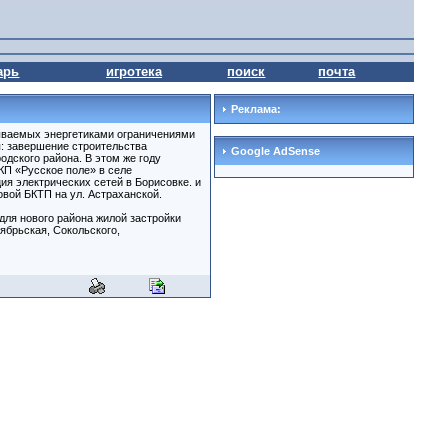
арь
игротека
поиск
почта
Реклама:
зываемых энергетиками ограничениями
: завершение строительства
Google AdSense
дского района. В этом же году
КП «Русское поле» в селе
ия электрических сетей в Борисовке. и
вой БКТП на ул. Астраханской.
для нового района жилой застройки
ябрьская, Сокольского,