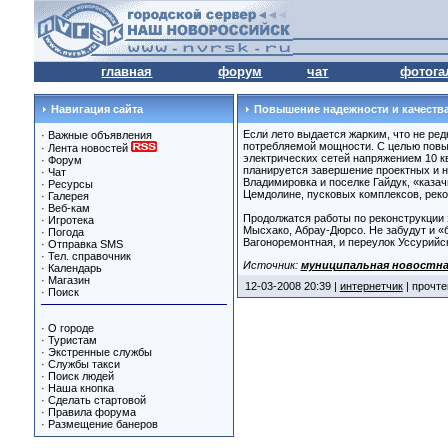
главная
форум
чат
фотога
Навигация сайта
Повышение надежности и качеств
Если лето выдается жарким, что не ре
·
Важные объявления
потребляемой мощности. С целью повыш
·
Лента новостей
электрических сетей напряжением 10 к
·
Форум
планируется завершение проектных и н
·
Чат
Владимировка и поселке Гайдук, «казач
·
Ресурсы
Цемдолине, пусковых комплексов, реко
·
Галерея
·
Веб-кам
Продолжатся работы по реконструкции 
·
Игротека
Мысхако, Абрау-Дюрсо. Не забудут и «
·
Погода
Вагоноремонтная, и переулок Уссурийс
·
Отправка SMS
·
Тел. справочник
Источник:
муниципальная новостна
·
Календарь
·
Магазин
12-03-2008 20:39 |
интернетчик
| прочте
·
Поиск
·
О городе
·
Туристам
·
Экстренные службы
·
Службы такси
·
Поиск людей
·
Наша кнопка
·
Сделать стартовой
·
Правила форума
·
Размещение банеров