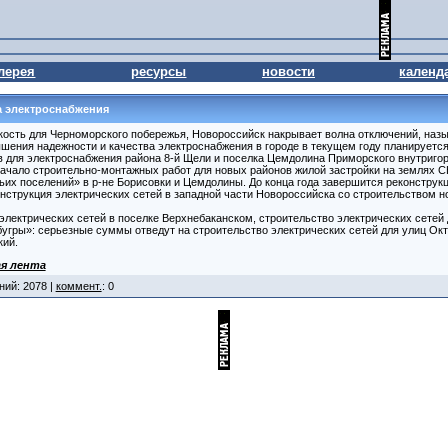
лерея
ресурсы
новости
календ
а электроснабжения
дкость для Черноморского побережья, Новороссийск накрывает волна отключений, на
ения надежности и качества электроснабжения в городе в текущем году планируется
в для электроснабжения района 8-й Щели и поселка Цемдолина Приморского внутригоро
ачало строительно-монтажных работ для новых районов жилой застройки на землях С
ьих поселений» в р-не Борисовки и Цемдолины. До конца года завершится реконструкц
нструкция электрических сетей в западной части Новороссийска со строительством но
электрических сетей в поселке Верхнебаканском, строительство электрических сетей 
бугры»: серьезные суммы отведут на строительство электрических сетей для улиц Окт
кий.
я лента
ний: 2078 |
коммент.
: 0