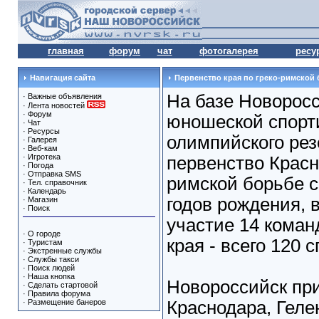
главная
форум
чат
фотогалерея
ресу
Навигация сайта
Первенство края по греко-римской
На базе Новоросс
·
Важные объявления
·
Лента новостей
·
Форум
юношеской спорт
·
Чат
·
Ресурсы
олимпийского ре
·
Галерея
·
Веб-кам
·
Игротека
первенство Красно
·
Погода
·
Отправка SMS
римской борьбе 
·
Тел. справочник
·
Календарь
годов рождения, 
·
Магазин
·
Поиск
участие 14 коман
·
О городе
края - всего 120 
·
Туристам
·
Экстренные службы
·
Службы такси
·
Поиск людей
·
Наша кнопка
Новороссийск при
·
Сделать стартовой
·
Правила форума
·
Размещение банеров
Краснодара, Геле