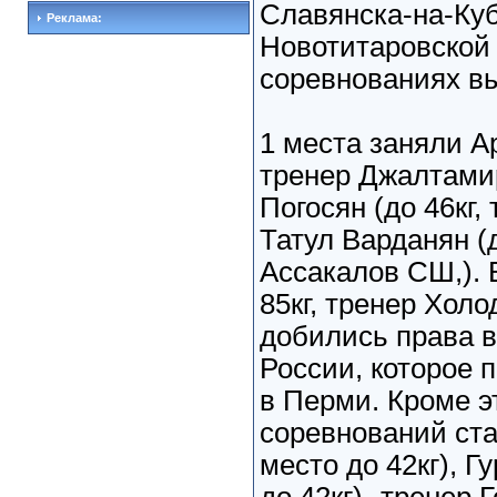
Славянска-на-Куб
Реклама:
Новотитаровской 
соревнованиях вы
1 места заняли Ар
тренер Джалтамир
Погосян (до 46кг,
Татул Варданян (д
Ассакалов СШ,). 
85кг, тренер Холо
добились права в
России, которое п
в Перми. Кроме э
соревнований ста
место до 42кг), Г