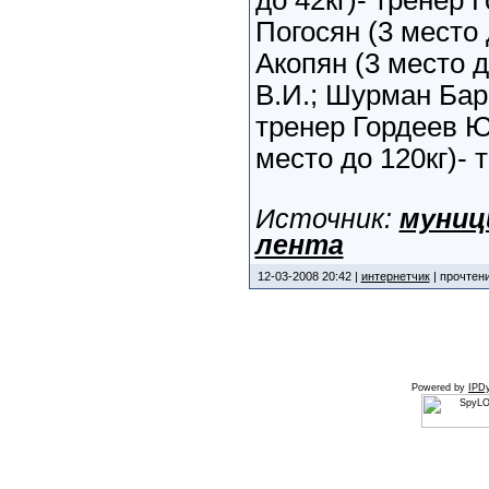
до 42кг)- тренер 
Погосян (3 место 
Акопян (3 место д
В.И.; Шурман Бара
тренер Гордеев Ю
место до 120кг)- 
Источник:
муниц
лента
12-03-2008 20:42 |
интернетчик
| прочтени
Powered by
IPDy