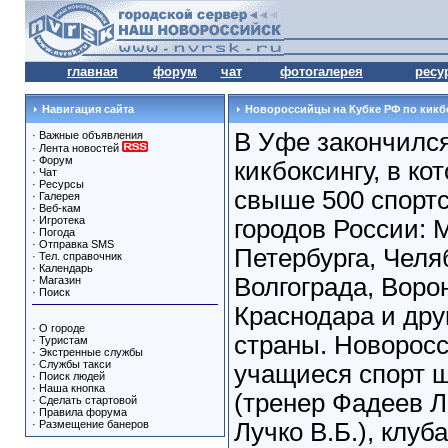
главная
форум
чат
фотогалерея
ресу
Навигация сайта
Новороссийцы на Кубке РФ по кикб
В Уфе закончился
·
Важные объявления
·
Лента новостей
·
Форум
кикбоксингу, в ко
·
Чат
·
Ресурсы
свыше 500 спортс
·
Галерея
·
Веб-кам
·
Игротека
городов России: 
·
Погода
·
Отправка SMS
Петербурга, Челя
·
Тел. справочник
·
Календарь
Волгограда, Воро
·
Магазин
·
Поиск
Краснодара и дру
·
О городе
страны. Новорос
·
Туристам
·
Экстренные службы
·
Службы такси
учащиеся спорт 
·
Поиск людей
·
Наша кнопка
(тренер Фадеев Л
·
Сделать стартовой
·
Правила форума
·
Размещение банеров
Лучко В.Б.), клуб