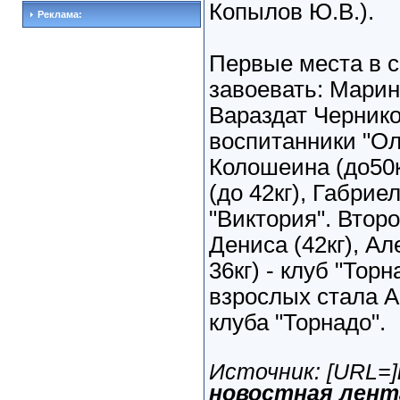
Копылов Ю.В.).
Реклама:
Первые места в с
завоевать: Марина
Вараздат Черников
воспитанники "О
Колошеина (до50
(до 42кг), Габрие
"Виктория". Втор
Дениса (42кг), А
36кг) - клуб "Тор
взрослых стала А
клуба "Торнадо".
Источник: [URL=]
новостная лент