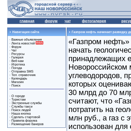
главная
форум
чат
фотогалерея
ресу
Навигация сайта
Газпром нефть начинает разведку 
«Газпром нефть» 
·
Важные объявления
·
Лента новостей
·
Форум
начать геологиче
·
Чат
·
Ресурсы
принадлежащих е
·
Галерея
·
Веб-кам
·
Игротека
Новороссийском 
·
Погода
·
Отправка SMS
углеводородов, п
·
Тел. справочник
·
Календарь
которых оценива
·
Магазин
·
Поиск
30 млрд до 70 млр
·
О городе
считают, что «Га
·
Туристам
·
Экстренные службы
·
Службы такси
потратить на гео
·
Поиск людей
·
Наша кнопка
млн руб., а газ с
·
Сделать стартовой
·
Правила форума
·
Размещение банеров
использован для