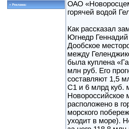
ОАО «Новоросцем
Реклама:
горячей водой Ге
Как рассказал за
Югнедр Геннадий 
Дообское местор
между Геленджик
была куплена «Га
млн руб. Его про
составляют 1,5 мл
С1 и 6 млрд куб. 
Новороссийское 
расположено в го
морского побере
уходит в море). 