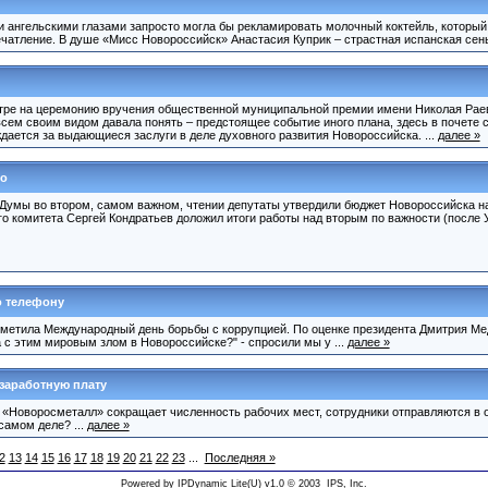
 ангельскими глазами запросто могла бы рекламировать молочный коктейль, который 
чатление. В душе «Мисс Новороссийск» Анастасия Куприк – страстная испанская сеньо
атре на церемонию вручения общественной муниципальной премии имени Николая Раев
сем своим видом давала понять – предстоящее событие иного плана, здесь в почете с
ается за выдающиеся заслуги в деле духовного развития Новороссийска. ...
далее »
но
Думы во втором, самом важном, чтении депутаты утвердили бюджет Новороссийска на 
о комитета Сергей Кондратьев доложил итоги работы над вторым по важности (после
о телефону
метила Международный день борьбы с коррупцией. По оценке президента Дмитрия Мед
а с этим мировым злом в Новороссийске?" - спросили мы у ...
далее »
заработную плату
 «Новоросметалл» сокращает численность рабочих мест, сотрудники отправляются в о
самом деле? ...
далее »
2
13
14
15
16
17
18
19
20
21
22
23
...
Последняя »
Powered by
IPDynamic Lite
(U) v1.0 © 2003
IPS, Inc.