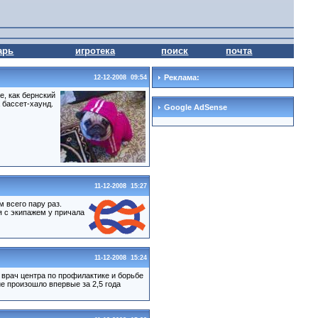
арь
игротека
поиск
почта
Реклама:
12-12-2008 09:54
е, как бернский
 басcет-хаунд.
Google AdSense
11-12-2008 15:27
 всего пару раз.
 с экипажем у причала
11-12-2008 15:24
врач центра по профилактике и борьбе
 произошло впервые за 2,5 года