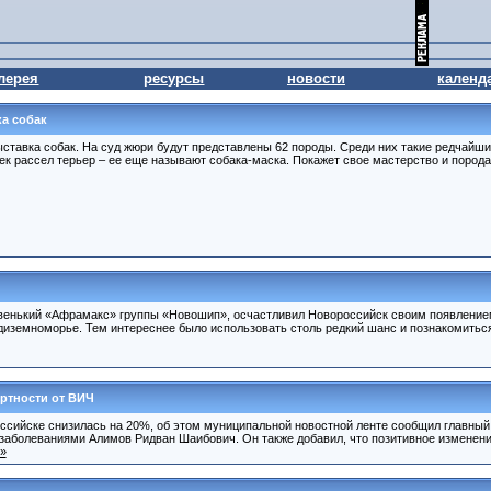
лерея
ресурсы
новости
календ
а собак
ставка собак. На суд жюри будут представлены 62 породы. Среди них такие редчайши
ек рассел терьер – ее еще называют собака-маска. Покажет свое мастерство и порода
новенький «Афрамакс» группы «Новошип», осчастливил Новороссийск своим появлением
иземноморье. Тем интереснее было использовать столь редкий шанс и познакомиться
ртности от ВИЧ
сийске снизилась на 20%, об этом муниципальной новостной ленте сообщил главный 
аболеваниями Алимов Ридван Шаибович. Он также добавил, что позитивное изменение
 »