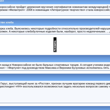
оп»
овороссийске пройдет церемония вручения сертификатов номинантам международной п
емии «Филантроп» -2008 в номинации «Литературное творчество» стала новороссийс
тве хлеба
ерка хлеба. Выяснились некоторые подробности относительно производителей-наруш
олжен. А некоторые хлебобулочные изделия были, наоборот, просто недопечеными. ...
я назад в Новороссийске не было бальных спортивных танцев. А сегодня ученики родо
ол – «Фортуне» под руководством Максима и Вероники Бузуновых исполнилось пять ле
Герус, выступающий ныне за «Ростов», признан лучшим вратарем команд первого див
орреспондент «НН» воспользовался возможностью задать несколько вопросов самому