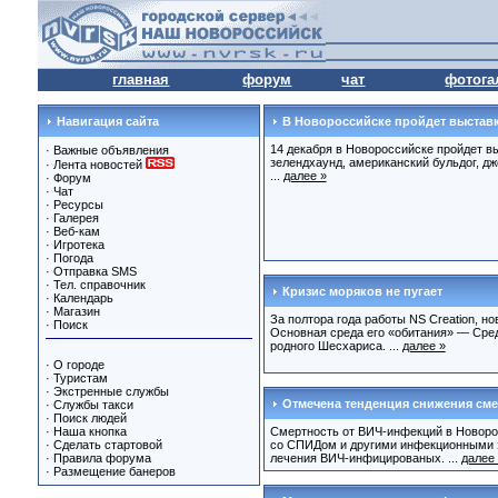
главная
форум
чат
фотога
Навигация сайта
В Новороссийске пройдет выставк
14 декабря в Новороссийске пройдет вы
·
Важные объявления
зелендхаунд, американский бульдог, дж
·
Лента новостей
...
далее »
·
Форум
·
Чат
·
Ресурсы
·
Галерея
·
Веб-кам
·
Игротека
·
Погода
·
Отправка SMS
·
Тел. справочник
Кризис моряков не пугает
·
Календарь
·
Магазин
За полтора года работы NS Creation, 
·
Поиск
Основная среда его «обитания» — Сред
родного Шесхариса. ...
далее »
·
О городе
·
Туристам
·
Экстренные службы
Отмечена тенденция снижения сме
·
Службы такси
·
Поиск людей
·
Наша кнопка
Смертность от ВИЧ-инфекций в Новорос
·
Сделать стартовой
со СПИДом и другими инфекционными з
·
Правила форума
лечения ВИЧ-инфицированых. ...
далее
·
Размещение банеров