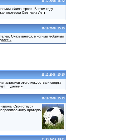
11-12-2008 15:22
ремии «Филантроп». В этом году
кая поэтесса Светлана Летт
11-12-2008 15:19
ителей. Оказывается, многими любимый
далее »
11-12-2008 15:15
начальников этого искусства и спорта
т. ...
далее »
11-12-2008 15:13
изиона. Свой отпуск
 непробиваемому вратарю
11-12-2008 15:11