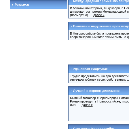
Международная премия «Филантр
Реклама:
В ближайший вторник, 16 декабря, в Н
дипломантом премии Международной пр
(посмертно). ...
далее »
Выявлены нарушения в производс
В Новороссийске была проведена пров
сверхзажаренный хлеб таким быть не д
Удачливая «Фортуна»
Трудно представить, но два десятилети
отмечают юбилеи своих собственных шк
Лучший в первом дивизионе
Бывший голкипер «Черноморца» Роман 
Роман проводит в Новороссийске, и к
лиги. ...
далее »
Сеньорита Новороссийск