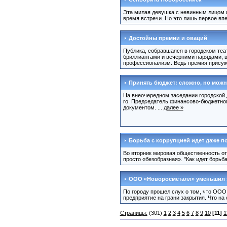
Эта милая девушка с невинным лицом и
время встречи. Но это лишь первое впе
Достойны премии и оваций
Публика, собравшаяся в городском те
бриллиантами и вечерними нарядами, в
профессионализм. Ведь премия присужд
Принять бюджет: сложно, но мож
На внеочередном заседании городской 
го. Председатель финансово-бюджетног
документом. ...
далее »
Борьба с коррупцией идет даже п
Во вторник мировая общественность от
просто «безобразная». "Как идет борьб
ООО «Новоросметалл» уменьшил 
По городу прошел слух о том, что ООО
предприятие на грани закрытия. Что на 
Страницы:
(301)
1
2
3
4
5
6
7
8
9
10
[11]
1