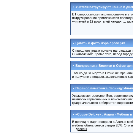
Учителя патрулируют ночью и дне
В Новороссийске патрулирование в этом 
патрулирование привлекаются препода
учителей и 12 родителей каждая. ...
дал
Цитаты и фото мэра проверят
С прошлого года и поныне на площади
Синяговский
". Кроме того, перед горо
Ежедневники Brunnen в Офис-цент
Только до 31 марта в Офис-центре «Ка
и получите в подарок эксклюзивные ка
Перенос памятника Леониду Ильи
Уважаемые горожане! Все, вероятно вид
немногих гармоничных и вписывающихся
градоначальство собирается перенести.
«Coupe Deluxe» : Акция «Мебель в 
В период января-февраля в Ателье меб
мебель объявляется скидка 20%. Это зн
...
далее »