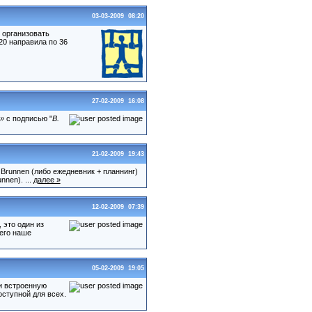
03-03-2009 08:20
ы организовать
0 направила по 36
27-02-2009 16:08
»
с подписью "
В.
21-02-2009 19:43
runnen (либо ежедневник + планнинг)
nen). ...
далее »
12-02-2009 07:39
 это один из
его наше
05-02-2009 19:05
и встроенную
оступной для всех.