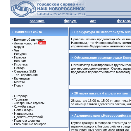
главная
форум
чат
фотога
Навигация сайта
Прокуратура не желает видеть оч
Правозащитники продолжают обществен
·
Важные объявления
Напомним, что «Новороссийским комит
·
Лента новостей
управление Федеральной антимонопольн
·
Форум
·
Чат
·
Ресурсы
·
Галерея
Обжалование решение судьи Конс
·
Веб-кам
·
Игротека
Организатор пикетирования группы гра
·
Погода
для несовершеннолетних. Однако админ
·
Отправка SMS
предложив перенести пикет в малолюдну
·
Тел. справочник
·
Календарь
·
Магазин
·
Поиск
28 марта пикет, а 4 апреля митинг
·
О городе
·
Туристам
28 марта с 13:00 до 15:00 у памятника
·
Экстренные службы
за отмену статей «детского» закона, к
·
Службы такси
·
Поиск людей
·
Наша кнопка
Администрация г.Новороссийска 
·
Сделать стартовой
·
Правила форума
Группа граждан в феврале этого года 
·
Размещение банеров
администрация г.Новороссийска в лице 
установленных законом дала ответ лишь