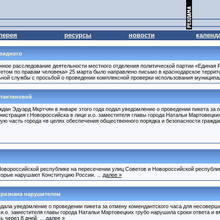
лерея
ресурсы
новости
календ
евидного
ное расследование деятельности местного отделения политической партии «Единая 
етом по правам человека» 25 марта было направлено письмо в краснодарское террит
ой службы с просьбой о проведении комплексной проверки использования муниципал
тантиновой
ждан Эдуард Мкртчян в январе этого года подал уведомление о проведении пикета за 
истрация г.Новороссийска в лице и.о. заместителя главы города Натальи Мартовецки
ю часть города «в целях обеспечения общественного порядка и безопасности граждан»
 Новороссийской республике на пересечении улиц Советов и Новороссийской республи
оторые нарушают Конституцию России. ...
далее »
признана нарушителем
подала уведомление о проведении пикета за отмену комендантского часа для несоверш
и.о. заместителя главы города Натальи Мартовецких грубо нарушила сроки ответа и в
 через 8 дней. ...
далее »