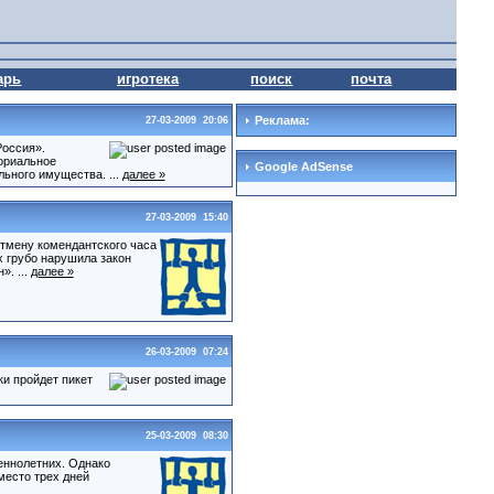
арь
игротека
поиск
почта
Реклама:
27-03-2009 20:06
Россия».
ориальное
Google AdSense
ьного имущества. ...
далее »
27-03-2009 15:40
отмену комендантского часа
х грубо нарушила закон
. ...
далее »
26-03-2009 07:24
ки пройдет пикет
25-03-2009 08:30
еннолетних. Однако
место трех дней