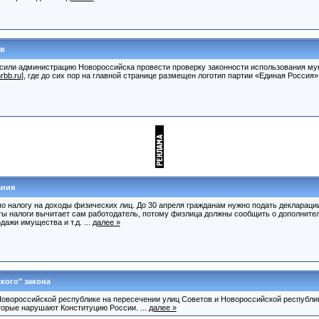
ов
осили администрацию Новороссийска провести проверку законности использования му
rbb.ru
], где до сих пор на главной странице размещен логотип партии «Единая Россия».
ания
о налогу на доходы физических лиц. До 30 апреля гражданам нужно подать декларации
ты налоги вычитает сам работодатель, потому физлица должны сообщить о дополните
дажи имущества и т.д. ...
далее »
ского" закона
 Новороссийской республике на пересечении улиц Советов и Новороссийской республи
оторые нарушают Конституцию России. ...
далее »