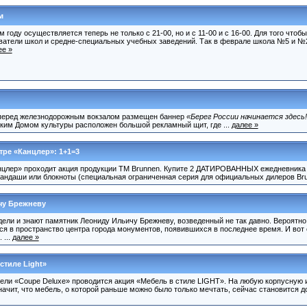
м
году осуществляется теперь не только с 21-00, но и с 11-00 и с 16-00. Для того чтоб
ватели школ и средне-специальных учебных заведений. Так в феврале школа №5 и №2
ее »
 перед железнодорожным вокзалом размещен баннер
«Берег России начинается здесь!
дским Домом культуры расположен большой рекламный щит, где ...
далее »
ре «Канцлер»: 1+1=3
нцлер» проходит акция продукции ТМ Brunnen. Купите 2 ДАТИРОВАННЫХ ежедневника B
рандаши или блокноты (специальная ограниченная серия для официальных дилеров Brun
чу Брежневу
ели и знают памятник Леониду Ильичу Брежневу, возведенный не так давно. Вероятно,
 в пространство центра города монументов, появившихся в последнее время. И вот 
 ...
далее »
стиле Light»
ели «Coupe Deluxe» проводится акция «Мебель в стиле LIGHT». На любую корпусную 
ачит, что мебель, о которой раньше можно было только мечтать, сейчас становится д