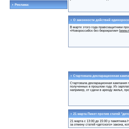
Реклама:
О законности действий единорос
В марте этого года правозащитники пр
«Новороссийск без бюрократии» [
www.n
Стартовала декларационная камп
Стартовала декларационная кампания п
полученных в прошлом году. Из зарпла
например, от сдачи в аренду жилья, про
21 марта Пикет против статей "дет
21 марта с 13:00 до 15:00 у памятника
за отмену статей «детского» закона, к