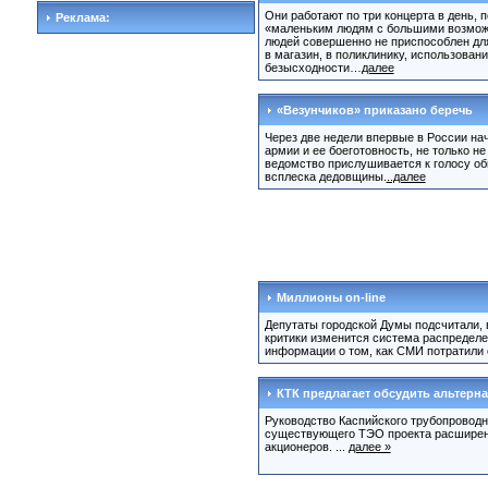
Они работают по три концерта в день, 
Реклама:
«маленьким людям с большими возможн
людей совершенно не приспособлен для
в магазин, в поликлинику, использован
безысходности…
далее
«Везунчиков» приказано беречь
Через две недели впервые в России нач
армии и ее боеготовность, не только не
ведомство прислушивается к голосу о
всплеска дедовщины.
..далее
Миллионы on-line
Депутаты городской Думы подсчитали, в
критики изменится система распределе
информации о том, как СМИ потратили 
КТК предлагает обсудить альтер
Руководство Каспийского трубопроводн
существующего ТЭО проекта расширения
акционеров. ...
далее »