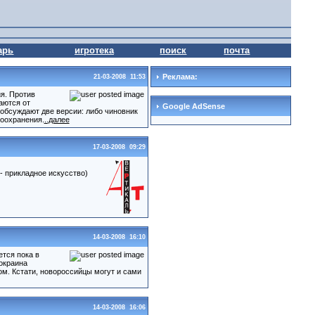
арь
игротека
поиск
почта
Реклама:
21-03-2008 11:53
я. Против
аются от
Google AdSense
 обсуждают две версии: либо чиновник
воохранения.
..далее
17-03-2008 09:29
- прикладное искусство)
14-03-2008 16:10
тся пока в
 окраина
м. Кстати, новороссийцы могут и сами
14-03-2008 16:06