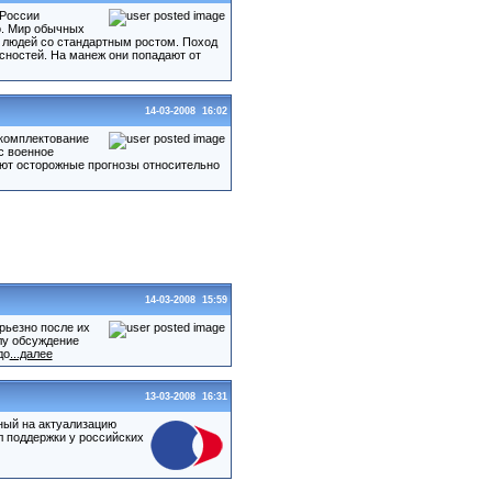
 России
о. Мир обычных
 людей со стандартным ростом. Поход
асностей. На манеж они попадают от
14-03-2008 16:02
 комплектование
ас военное
ют осторожные прогнозы относительно
14-03-2008 15:59
рьезно после их
лу обсуждение
до
...далее
13-03-2008 16:31
ный на актуализацию
 поддержки у российских