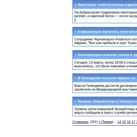
Некоторые хлебобулочные издели
На Кубани резко подорожали некоторые 
рублей, а нарезной батон — почти на р
»
8 африканцев пытались нелегальн
Сотрудники Черноморско-Азовского пог
Африки. "Все они прибыли в порт Туапс
Антитеррористические учения в з
Сегодня, 13 марта, около 10:00 в спе
выяснилось, это были плановые учения 
В Геленджике построят марину на 
Власти Геленджика достигли договоренн
заключили на Международной выставке 
Уровень безработицы в Новоросс
Уровень регистрируемой безработицы в
марта сообщили в пресс-службе регион
Страницы:
(301)
« Первая
...
14
15
16
17