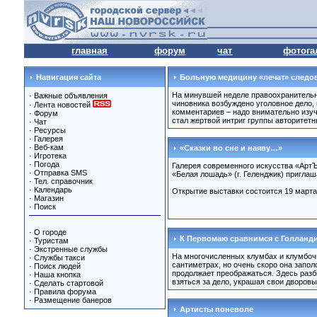
главная
форум
чат
фотога
Навигация сайта
Больную медицину «лечат» следо
На минувшей неделе правоохранительны
·
Важные объявления
чиновника возбуждено уголовное дело, 
·
Лента новостей
комментариев – надо внимательно изуч
·
Форум
стал жертвой интриг группы авторитетн
·
Чат
·
Ресурсы
·
Галерея
·
Веб-кам
«Сказки во сне и наяву…»
·
Игротека
·
Погода
Галерея современного искусства «АртЪ
·
Отправка SMS
«Белая лошадь» (г. Геленджик) пригла
·
Тел. справочник
·
Календарь
Открытие выставки состоится 19 марта в
·
Магазин
·
Поиск
·
О городе
К Первомаю сравнимся с Голланд
·
Туристам
·
Экстренные службы
На многочисленных клумбах и клумбочк
·
Службы такси
сантиметрах, но очень скоро она запол
·
Поиск людей
продолжает преображаться. Здесь разб
·
Наша кнопка
взяться за дело, украшая свои дворовы
·
Сделать стартовой
·
Правила форума
·
Размещение банеров
Артисты поневоле