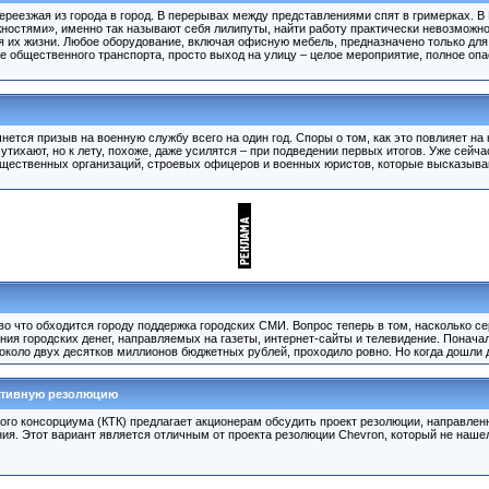
переезжая из города в город. В перерывах между представлениями спят в гримерках. В
остями», именно так называют себя лилипуты, найти работу практически невозможн
 их жизни. Любое оборудование, включая офисную мебель, предназначено только для
ие общественного транспорта, просто выход на улицу – целое мероприятие, полное оп
нется призыв на военную службу всего на один год. Споры о том, как это повлияет на
 утихают, но к лету, похоже, даже усилятся – при подведении первых итогов. Уже сейч
бщественных организаций, строевых офицеров и военных юристов, которые высказыва
о что обходится городу поддержка городских СМИ. Вопрос теперь в том, насколько се
ния городских денег, направляемых на газеты, интернет-сайты и телевидение. Понача
около двух десятков миллионов бюджетных рублей, проходило ровно. Но когда дошли 
нативную резолюцию
ого консорциума (КТК) предлагает акционерам обсудить проект резолюции, направлен
. Этот вариант является отличным от проекта резолюции Chevron, который не нашел