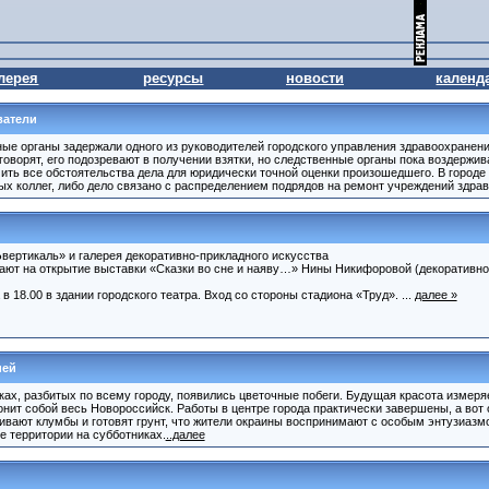
лерея
ресурсы
новости
календ
ватели
е органы задержали одного из руководителей городского управления здравоохранени
говорят, его подозревают в получении взятки, но следственные органы пока воздержив
ить все обстоятельства дела для юридически точной оценки произошедшего. В городе
ых коллег, либо дело связано с распределением подрядов на ремонт учреждений здра
вертикаль» и галерея декоративно-прикладного искусства
шают на открытие выставки «Сказки во сне и наяву…» Нины Никифоровой (декоративно
 18.00 в здании городского театра. Вход со стороны стадиона «Труд». ...
далее »
ией
ах, разбитых по всему городу, появились цветочные побеги. Будущая красота измеряе
онит собой весь Новороссийск. Работы в центре города практически завершены, а вот
ивают клумбы и готовят грунт, что жители окраины воспринимают с особым энтузиазмо
е территории на субботниках.
..далее