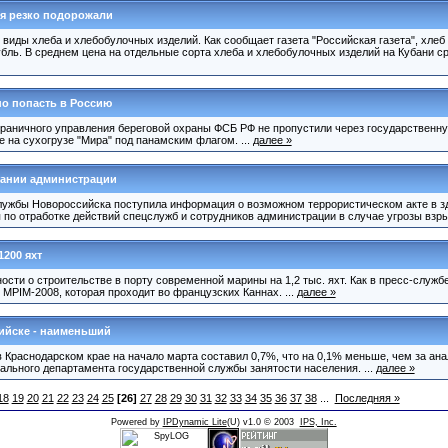
я резко подорожали
виды хлеба и хлебобулочных изделий. Как сообщает газета "Российская газета", хлеб 
убль. В среднем цена на отдельные сорта хлеба и хлебобулочных изделий на Кубани ср
о попасть в Россию
раничного управления береговой охраны ФСБ РФ не пропустили через государственн
е на сухогрузе "Мира" под панамским флагом. ...
далее »
дании администрации
цслужбы Новороссийска поступила информация о возможном террористическом акте в з
по отработке действий спецслужб и сотрудников администрации в случае угрозы взрыв
1200 яхт
ости о строительстве в порту современной марины на 1,2 тыс. яхт. Как в пресс-служ
MPIM-2008, которая проходит во французских Каннах. ...
далее »
ийске - наименьший
 Краснодарском крае на начало марта составил 0,7%, что на 0,1% меньше, чем за ана
ального департамента государственной службы занятости населения. ...
далее »
18
19
20
21
22
23
24
25
[26]
27
28
29
30
31
32
33
34
35
36
37
38
...
Последняя »
Powered by
IPDynamic Lite
(U) v1.0 © 2003
IPS, Inc.