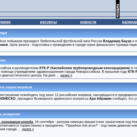
лерея
ресурсы
новости
календ
 ЛФЛ
йске побывали президент Любительской футбольной лиги России
Владимир Бауэр
и п
омов
. Цель визита - подготовка к проведению в городе-герое финального турнира пе
ние
сийска и руководителем
КТК-Р
(
Каспийским трубопроводным консорциумом
) в 
й помощи учреждениям здравоохранения города Новороссийска. В прошлом году
КТК-
диагностического центра. На днях ...
далее »
ить наших моряков
ринял решение освободить под залог 12 российских моряков, находящихся в предварит
и
ЮНЕСКО
, президент Всемирного армянского конгресса
Ара Абрамян
сообщил, что у
нь рождения
 основания города
, 16 сентября - разгром немецко-фашистских захватчиков под Но
отмечаются торжественно и празднично. "
Праздник для всех!
" - под таким девизом но
ия города. ...
далее »