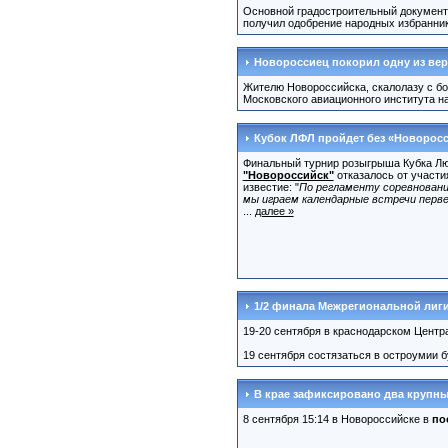
Основной градостроительный документ
получил одобрение народных избраннико
Новороссиец покорил одну из ве
Жителю Новороссийска, скалолазу с 
Московского авиационного института н
Кубок ЛФЛ пройдет без «Новорос
Финальный турнир розыгрыша Кубка Лю
"Новороссийск"
отказалось от участи
известие: "
По регламенту соревновани
мы играем календарные встречи пер
...
далее »
1/2 финала Межрегиональной лиги
19-20 сентября в краснодарском Центр
19 сентября состязаться в остроумии 
В крае зафиксировано два крупн
8 сентября 15:14 в Новороссийске в
по