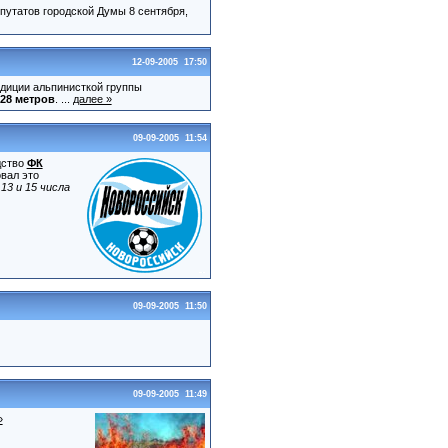
путатов городской Думы 8 сентября,
12-09-2005 17:50
диции альпинисткой группы
28 метров
. ...
далее »
09-09-2005 11:54
дство
ФК
вал это
3 и 15 числа
09-09-2005 11:50
09-09-2005 11:49
»