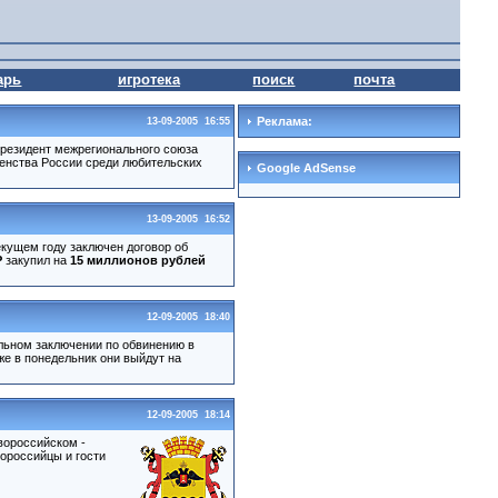
арь
игротека
поиск
почта
Реклама:
13-09-2005 16:55
резидент межрегионального союза
рвенства России среди любительских
Google AdSense
13-09-2005 16:52
текущем году заключен договор об
Р
закупил на
15 миллионов рублей
12-09-2005 18:40
ельном заключении по обвинению в
же в понедельник они выйдут на
12-09-2005 18:14
вороссийском -
вороссийцы и гости