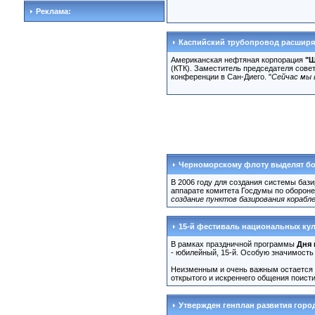
Реклама:
Каспийский трубопровод расширя
Американская нефтяная корпорация
"Ш
(КТК). Заместитель председателя сове
конференции в Сан-Диего. "
Сейчас мы 
Черноморскому флоту выделят бол
В 2006 году для создания системы баз
аппарате комитета Госдумы по обороне,
создание пунктов базирования корабл
15-й фестиваль национальных ку
В рамках праздничной программы
Дня 
- юбилейный, 15-й. Особую значимость 
Неизменным и очень важным остается
открытого и искреннего общения поистин
Утвержден генплан развития горо