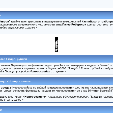
т
еврон"
крайне заинтересована в наращивании возможностей
Каспийского трубопр
та директоров американского нефтяного гиганта
Питер Робертсон
сделал соответству
ведем переговоры
...
далее »
ее 1 млрд. рублей
ирования Черноморского флота на территории России планируется выделить более 1 м
 где приступили к изучению проекта бюджета-2006. "
1 млрд. 151 млн. рублей в след
ей в Геопорту городов
Новороссийск
и
...
далее »
льтур «Новороссияне»
города
в Новороссийске по доброй традиции проводится фестиваль национальных ку
и торжественность фестивалю придает то, что проводится он в год 60-летия Великой 
 девиз фестиваля
«Новороссияне»
:
«Культура сближает народы»
. Праздник народн
е стал ...
далее »
да