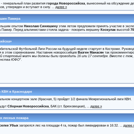
 - генеральный план развития
города Новороссийска
, вынесенный на обсуждение де
в, утвержден и вступает в силу. ...
далее »
ршин Памира
большим опытом
Николаю Синюшину
этим летом предложили принять участие в экспе
а Памир. Перед альпинистами стояла задача - покорить вершину
Коскулак
высотой
70
сийска»
бительской Футбольной Лиги России на будущей неделе стартует в Костроме. Руково
я в этом соревновании. Наставник новороссийцев
Вазген Манасян
так прокомментиро
й стартовый матч мы должны были проводить 16 или 17 сентября. Вместе с тем, 1
венства ЮФО
".
 КВН в Краснодаре
альном концертном зале (Красная, 5) пройдет 1/2 финала Межрегиональной лиги КВН.
будут
Сборная Новороссийска
, БАК (ст. Брюховецкая), ...
далее »
ых лесных пожара
селке Убых
загорелся лес на площади 4 га, пожар был ликвидирован в 16:32. ...
далее 