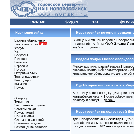
главная
форум
чат
фотога
Навигация сайта
Новороссийск посетил президент
В конце минувшей недели в Новоросси
·
Важные объявления
федераций футбола ЮФО
Эдуард Лак
·
Лента новостей
клубов. ...
далее »
·
Форум
·
Чат
·
Ресурсы
·
Галерея
Роддом получит новое оборудова
·
Веб-кам
·
Игротека
Между администрацией города Новорос
·
Погода
оказании компанией благотворительно
·
Отправка SMS
медицинское оборудование для лечебно-
·
Тел. справочник
·
Календарь
·
Магазин
Суд Нигерии постановил освобод
·
Поиск
В пятницу, 9 сентября, суд Нигерии п
контрабанде нефти. Посол доброй вол
·
О городе
свободу и смогут ...
далее »
·
Туристам
·
Экстренные службы
·
Службы такси
Новороссийск празднует свой Де
·
Поиск людей
·
Наша кнопка
Для Новороссийска
12 сентября
-
День
·
Сделать стартовой
важнейшие даты, которые традиционно 
·
Правила форума
города отмечают
167 лет
со дня основан
·
Размещение банеров