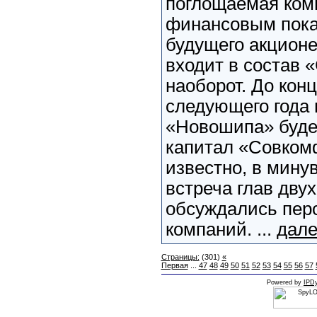
поглощаемая ком
финансовым пока
будущего акцион
входит в состав 
наоборот. До конц
следующего года 
«Новошипа» буде
капитал «Совкомф
известно, в мин
встреча глав двух
обсуждались пер
компаний. ...
дале
Страницы:
(301)
«
Первая
...
47
48
49
50
51
52
53
54
55
56
57
Powered by
IPDy