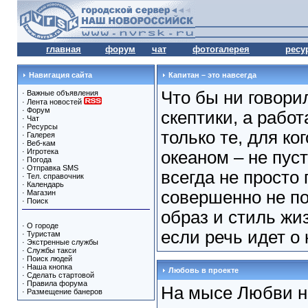
главная
форум
чат
фотогалерея
ресу
Навигация сайта
Капитан – это навсегда
Что бы ни говори
·
Важные объявления
·
Лента новостей
·
Форум
скептики, а рабо
·
Чат
·
Ресурсы
только те, для ко
·
Галерея
·
Веб-кам
·
Игротека
океаном – не пуст
·
Погода
·
Отправка SMS
всегда не просто
·
Тел. справочник
·
Календарь
совершенно не п
·
Магазин
·
Поиск
образ и стиль жиз
·
О городе
если речь идет о 
·
Туристам
·
Экстренные службы
·
Службы такси
·
Поиск людей
·
Наша кнопка
Любовь в проекте
·
Сделать стартовой
·
Правила форума
На мысе Любви н
·
Размещение банеров