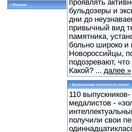
проявлять активн
Реклама:
бульдозеры и экс
дни до неузнава
привычный вид т
памятника, устан
больно широко и 
Новороссийцы, п
подозревают, что
Какой? ...
далее »
Выпускникам «позолотили ручки»
110 выпускников-
медалистов - «зо
интеллектуальный
получили свои пе
одиннадцатикласс