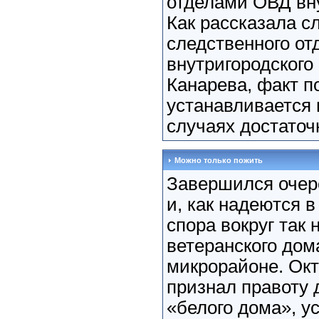
отделами ОВД вну
Как рассказала с
следственного от
внутригородского
Канарева, факт п
устанавливается
случаях достаточн
Можно только пожить
Завершился очер
и, как надеются в
спора вокруг так
ветеранского дома
микрорайоне. Ок
признал правоту 
«белого дома», 