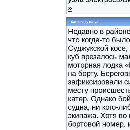
»
Как в воду канул
Недавно в районе
что когда-то был
Суджукской косе,
куб врезалось ма
моторная лодка «
на борту. Берего
зафиксировали си
месту происшест
катер. Однако бо
судна, ни кого-л
экипажа. Хотя во
бортовой номер,