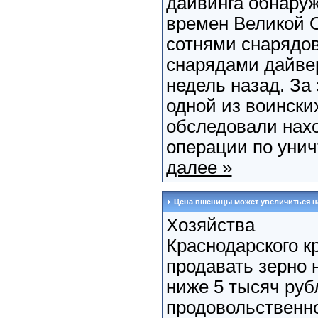
дайвинга обнару
времен Великой 
сотнями снарядов
снарядами дайве
недель назад. За
одной из воински
обследовали нахо
операции по унич
далее »
Цена пшеницы может увеличиться н
Хозяйства
Краснодарского к
продавать зерно 
ниже 5 тысяч руб
продовольственно