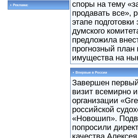
споры на тему «з
Реклама:
продавать все», 
этапе подготовки 
думского комитет
предложила внес
прогнозный план
имущества на нын
Впервые в России
Завершен первы
визит всемирно и
организации «Gre
российской судо
«Новошип». Подв
попросили дирек
качества Алексея