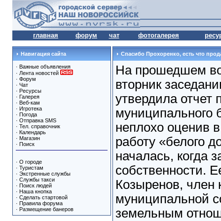
главная
форум
чат
фотогалерея
ресу
Навигация сайта
Спасибо Прохоренко, есть что прод
На прошедшем в
·
Важные объявления
·
Лента новостей
·
Форум
вторник заседани
·
Чат
·
Ресурсы
утвердила отчет 
·
Галерея
·
Веб-кам
·
Игротека
муниципального 
·
Погода
·
Отправка SMS
неплохо оценив в
·
Тел. справочник
·
Календарь
работу «белого д
·
Магазин
·
Поиск
началась, когда з
·
О городе
собственности. Е
·
Туристам
·
Экстренные службы
·
Службы такси
Козыренов, член 
·
Поиск людей
·
Наша кнопка
муниципальной с
·
Сделать стартовой
·
Правила форума
·
Размещение банеров
земельным отнош