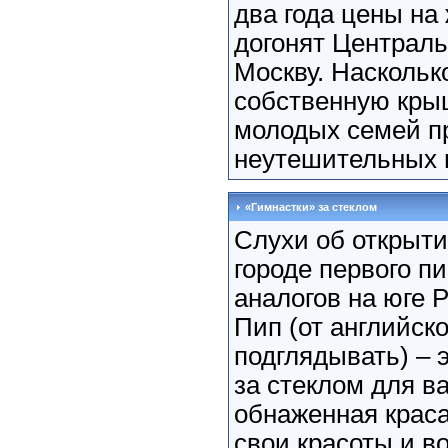
два года цены на
догонят Централ
Москву. Наскольк
собственную крыш
молодых семей п
неутешительных п
«Гимнастки» за стеклом
Слухи об открыти
городе первого п
аналогов на юге 
Пип (от английско
подглядывать) – э
за стеклом для в
обнаженная крас
свои красоты и в