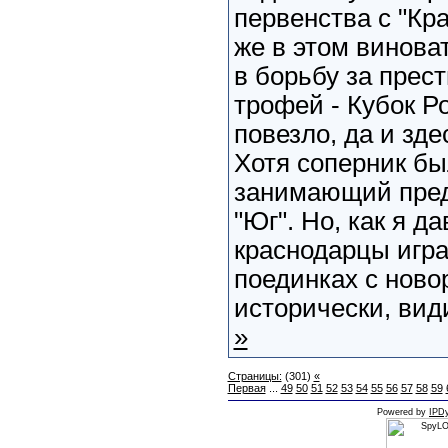
первенства с "Кр
же в этом винова
в борьбу за прес
трофей - Кубок Р
повезло, да и зде
Хотя соперник бы
занимающий пред
"Юг". Но, как я д
краснодарцы игра
поединках с ново
исторически, види
»
Страницы:
(301)
«
Первая
...
49
50
51
52
53
54
55
56
57
58
59
Powered by
IPDy