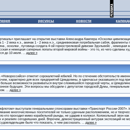
лерея
ресурсы
новости
календ
ертикаль» приглашает на открытие выставки Александра Кампера «Осколки цивилизаци
 - 2 века н.э., акинак 1 - 2 века н.э., средневековая погребальная сабля, фрагменты
а , осколки , пуговица солдата 4-ой горнострелковой дивизии Эдэльвейс , немецкая 
сская и немецкая саперные лопаты второй мировой войны - это то, из чего сделаны 
я до 10 июля. ...
далее »
«Новороссийск» отметит сорокалетний юбилей. Но по стечению обстоятельств именно
рочем, характерно для всех предприятий Цемдолины, в одночасье оказавшихся под пр
 больше возможности развиваться внутри сложившейся городской черты, а Цемдолина 
ционное будущее. Эти вопросы мы обсудили с депутатом городской Думы, генеральны
м. ...
далее »
флотом» выступали генеральными спонсорами выставки «Транспорт России-2007». И
имание многочисленных посетителей не только удачным расположением, но и творче
ало кто проходил мимо корабельной рынды, не ударив в колокол. Колокольный звон к
 и реалиях сегодняшних дней. Впрочем, демонстрационный антураж экспозиций не мог
судовладельцам было что показать, о чем рассказать. ...
далее »