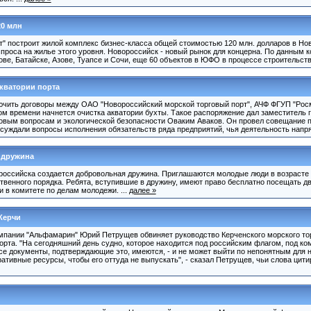
20 млн
т" построит жилой комплекс бизнес-класса общей стоимостью 120 млн. долларов в Но
роса на жилье этого уровня. Новороссийск - новый рынок для концерна. По данным к
тове, Батайске, Азове, Туапсе и Сочи, еще 60 объектов в ЮФО в процессе строительства
акватории порта
ючить договоры между ОАО "Новороссийский морской торговый порт", АЧФ ФГУП "Рос
ом времени начнется очистка акватории бухты. Такое распоряжение дал заместитель 
овым вопросам и экологической безопасности Оваким Аваков. Он провел совещание 
бсуждали вопросы исполнения обязательств ряда предприятий, чья деятельность напря
 дружина
оссийска создается добровольная дружина. Приглашаются молодые люди в возрасте от
венного порядка. Ребята, вступившие в дружину, имеют право бесплатно посещать д
в комитете по делам молодежи. ...
далее »
Керчи
мпании "Альфамарин" Юрий Петрущев обвиняет руководство Керченского морского тор
орта. "На сегодняшний день судно, которое находится под российским флагом, под ко
 все документы, подтверждающие это, имеются, - и не может выйти по непонятным для
ативные ресурсы, чтобы его оттуда не выпускать", - сказал Петрущев, чьи слова цит