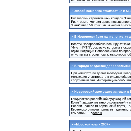
Жилой комплекс стоимостью в $1
Ростовский строительный концерн "Ван
Риэлторы отмечают здесь повышение сп
"Вант" ввел 500 тыс. кв. м жилья в Рос
В Новороссийске начнут очистку 
Власти Новороссийска планируют закл
"Флот НМТП", согласно которым в скор
администрации Новороссийска по прав
очистки акватории порта, на котором о
В городе создается добровольная
При комитете по делам молодежи Новор
желающие участвовать в охране общест
спортивный зал. Информацию сообщили 
Новороссийское судно заперли в 
Гендиректор российской судоходной ко
Котов", зафрахтованного компанией у п
России - зашло (в Керченский порт), -
Керченского порта прилагает администр
компании. ...
далее »
«Морской узел - 2007»