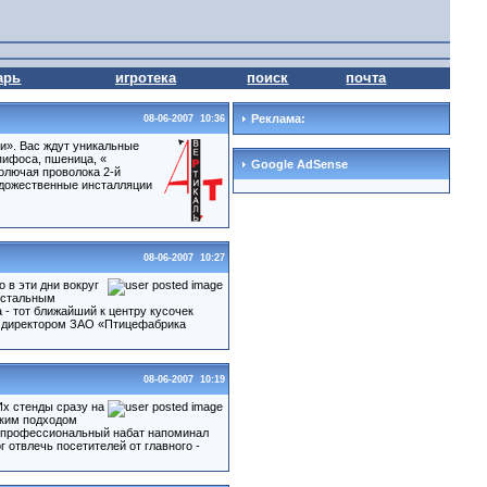
арь
игротека
поиск
почта
Реклама:
08-06-2007 10:36
и». Вас ждут уникальные
 пифоса, пшеница, «
Google AdSense
колючая проволока 2-й
художественные инсталляции
08-06-2007 10:27
 в эти дни вокруг
истальным
- тот ближайший к центру кусочек
м директором ЗАО «Птицефабрика
08-06-2007 10:19
х стенды сразу на
ским подходом
ак профессиональный набат напоминал
 отвлечь посетителей от главного -