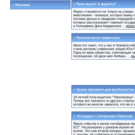
Руки мыли? А фрукты?
Реклама:
Жарко становится не только на улицах.
животиками – малыши, которых мамы п
погожие деньки в ожидании очередной 
которых рассказывают главный государ
и Геленджике Дина Кардаилова ...
далее
Русалки могут защекотать
Мало кто знает, что у нас в Новоросс
стала центром славянских общин Юга Р
Одна из жриц общества, отвечающая за
посвящение, ей дали имя Любава. ...
да
Уроки «физики» для футболистов
24-летний полузащитник "Черноморца" 
Теперь вот оказался по другую сторону
которого во многом зависело, кто же в
«Скандал» с питерским «Портом»
Яркое событие в жизни тинэйджеров пр
812”. На разогреве у рокеров играли н
коллег. Это уже второй концерт, орган
и, похоже, не собираются останавливать