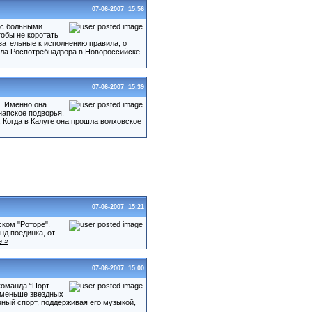
07-06-2007 15:56
в с больными
обы не коротать
зательные к исполнению правила, о
ела Роспотребнадзора в Новороссийске
07-06-2007 15:39
. Именно она
напское подворья.
 Когда в Калуге она прошла волховское
07-06-2007 15:21
ком "Роторе".
нд поединка, от
е »
07-06-2007 15:00
команда “Порт
е меньше звездных
вный спорт, поддерживая его музыкой,