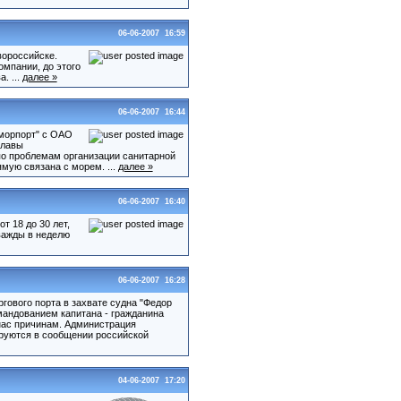
06-06-2007 16:59
вороссийске.
омпании, до этого
. ...
далее »
06-06-2007 16:44
морпорт" с ОАО
главы
по проблемам организации санитарной
мую связана с морем. ...
далее »
06-06-2007 16:40
 18 до 30 лет,
важды в неделю
06-06-2007 16:28
гового порта в захвате судна "Федор
мандованием капитана - гражданина
 нас причинам. Администрация
ируются в сообщении российской
04-06-2007 17:20