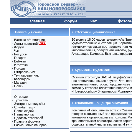
главная
форум
чат
фотога
Навигация сайта
«Осколки цивилизации»
10 июня в 18.00 часов галерея «АртЪв
·
Важные объявления
художественные инсталляции. Керамика 1
·
Лента новостей
лягушка» немецкая противопехотная мин
·
Форум
мировой войны, солдатский котелок, ру
·
Чат
Александра Кампера. Выставка продлитс
·
Ресурсы
·
Галерея
·
Веб-кам
·
Игротека
·
Погода
Куры есть. Будем есть!
·
Отправка SMS
·
Тел. справочник
Осенью этого года ЗАО «Птицефабрика 
·
Календарь
нее появилось немало слухов. Что, вп
·
Магазин
вниманием инвесторов. Город не имеет
·
Поиск
земли, у которого блестящее инвести
«Новороссийск» Владимиром Мхитаряно
·
О городе
·
Туристам
«Новошип» - в центре внимания
·
Экстренные службы
·
Службы такси
Компания «Новошип» вместе с «Совком
·
Поиск людей
входе в выставочный зал привлекли вн
·
Наша кнопка
компаний к организации экспозиции. М
·
Сделать стартовой
транспортникам об исторических корнях
·
Правила форума
содержательной части выставки. И тут 
·
Размещение банеров