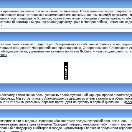
 У врачей-инфекционистов лето - тоже горячая пора. И основной контингент пациенто
обаловали некачественными лакомствами или свежими, но немытыми(!) фруктами. Чт
неприятной процедуры в больнице, нужно всего лишь соблюдать элементарные, но обя
ственный санитарный врач по Краснодарскому краю в Новороссийске, начальник отд
 »
ийске уже около семи лет существует Северокавказская община «Славянское наследие»
оссии и объединяет Новороссийское, Краснодарское, Ставропольское, Сочинское и А
 обрядовую часть, удивительная женщина по имени Любава, – наш сегодняшний гость.
лее »
Александр Омельченко большую часть своей футбольной карьеры провел в волгоградс
 баррикад. Мы встретились с Александром за два дня до очень важного для обеих кома
 зоне "Юг" самым реальным образом претендует на путевку в первый дивизион. ...
дале
оизошло в эти выходные. Новороссийск посетили звезды питерской панк-рок-сцены – 
е менее известные в крае ска-панки “Скандал”, которых меломаны любят и почитают н
изованный в поддержку скейтеров в городе. Организаторы всячески продвигают агресси
ся. ...
далее »