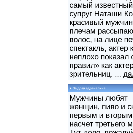
самый известный
супруг Наташи Ко
красивый мужчина
плечам рассыпаю
волос, на лице пе
спектакль, актер
неплохо показал 
правил» как акте
зрительниц. ...
да
За дозу адреналина
Мужчины любят
женщин, пиво и ск
первым и вторым и
насчет третьего 
Тут дело, пожалуй,