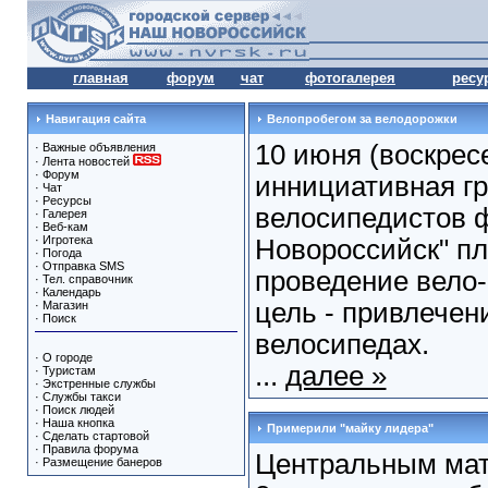
главная
форум
чат
фотогалерея
ресу
Навигация сайта
Велопробегом за велодорожки
10 июня (воскрес
·
Важные объявления
·
Лента новостей
·
Форум
иннициативная г
·
Чат
·
Ресурсы
велосипедистов 
·
Галерея
·
Веб-кам
·
Игротека
Новороссийск" п
·
Погода
·
Отправка SMS
проведение вело
·
Тел. справочник
·
Календарь
цель - привлечен
·
Магазин
·
Поиск
велосипедах.
·
О городе
...
далее »
·
Туристам
·
Экстренные службы
·
Службы такси
·
Поиск людей
·
Наша кнопка
Примерили "майку лидера"
·
Сделать стартовой
·
Правила форума
Центральным ма
·
Размещение банеров