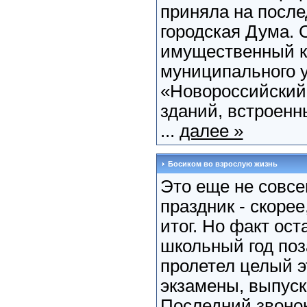
приняла на посл
городская Дума. 
имущественный к
муниципального 
«Новороссийский 
зданий, встроен
...
далее »
Босиком во взрослую жизнь
Это еще не совс
праздник - скоре
итог. Но факт ост
школьный год поза
пролетел целый э
экзамены, выпус
Последний звоно