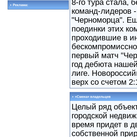
8-го тура стала, 
Реклама:
команд-лидеров -
"Черноморца". Ещ
поединки этих ко
проходившие в и
бескомпромиссно
первый матч "Чер
год дебюта наше
лиге. Новороссий
верх со счетом 2:
«Смена» владельцев
Целый ряд объек
городской недви
время придет в д
собственной прир