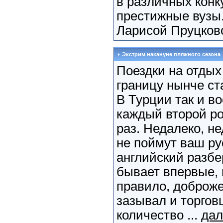
в различных конк
престижные вузы.
Ларисой Пруцково
Экстрим накануне пляжного сезона
Поездки на отдых
границу нынче с
В Турции так и в
каждый второй ро
раз. Недалеко, не
не поймут ваш ру
английский разбе
бывает впервые, 
правило, доброж
зазывал и торгов
количество ...
дал