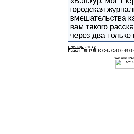
«Бонжур, мон шер
городская журнал
вмешательства ка
вам такого расска
через два только 
Страницы:
(301)
«
Первая
...
56
57
58
59
60
61
62
63
64
65
66
Powered by
IPDy