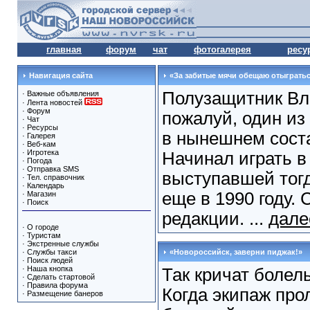
главная
форум
чат
фотогалерея
ресу
Навигация сайта
«За забитые мячи обещаю отыграть
Полузащитник Вл
·
Важные объявления
·
Лента новостей
·
Форум
пожалуй, один из
·
Чат
·
Ресурсы
в нынешнем сост
·
Галерея
·
Веб-кам
·
Игротека
Начинал играть в
·
Погода
·
Отправка SMS
выступавшей тогд
·
Тел. справочник
·
Календарь
еще в 1990 году. 
·
Магазин
·
Поиск
редакции. ...
дале
·
О городе
·
Туристам
·
Экстренные службы
·
Службы такси
«Новороссийск, заверни пиджак!»
·
Поиск людей
·
Наша кнопка
Так кричат болел
·
Сделать стартовой
·
Правила форума
Когда экипаж про
·
Размещение банеров