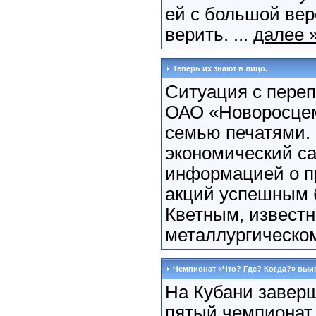
ей с большой ве
верить. ...
далее 
Теперь их знают в лицо.
Ситуация с переп
ОАО «Новоросцем
семью печатями.
экономический са
информацией о п
акций успешным 
Кветным, извест
металлургическом
Чемпионат «Что? Где? Когда?» вы
На Кубани завер
пятый чемпионат 