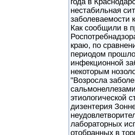
года в Краснодар
нестабильная сит
заболеваемости 
Как сообщили в п
Роспотребнадзор
краю, по сравнен
периодом прошлог
инфекционной за
некоторым нозол
"Возросла забол
сальмонеллезами
этиологической с
дизентерия Зонн
неудовлетворите
лабораторных ис
отобранных в тор