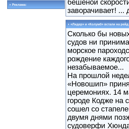
бешеной скорости
Реклама:
заворачивает! ...
«Лидер» и «Колумб» встали на рейд
Сколько бы новы
судов ни приним
морское пароходс
рождение каждого
незабываемое...
На прошлой неде
«Новошип» принял
церемониях. 14 
городе Кодже на 
сошел со стапел
двумя днями позж
судоверфи Хюнд