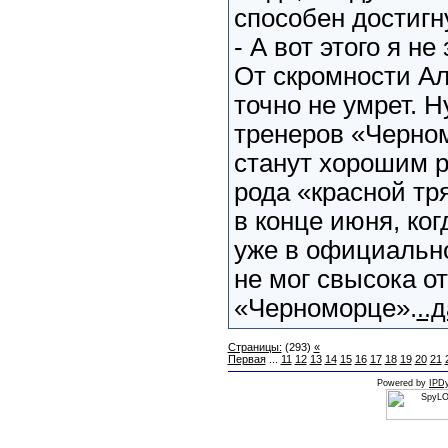
способен достигн
- А вот этого я не
От скромности А
точно не умрет. 
тренеров «Черном
станут хорошим р
рода «красной тр
в конце июня, ко
уже в официальн
не мог свысока о
«Черноморце».
..
Страницы:
(293)
«
Первая
...
11
12
13
14
15
16
17
18
19
20
21
Powered by
IPDy