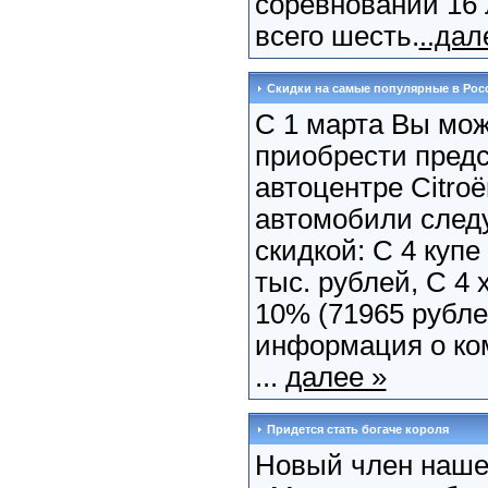
соревнований 16 
всего шесть.
..дал
Скидки на самые популярные в Росс
С 1 марта Вы мо
приобрести предс
автоцентре Citro
автомобили след
скидкой: С 4 купе
тыс. рублей, С 4 
10% (71965 рубле
информация о ко
...
далее »
Придется стать богаче короля
Новый член наше