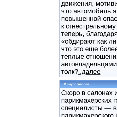
движения, мотив
что автомобиль я
повышенной опас
к огнестрельному
теперь, благодар
«обдирают как ли
что это еще боле
теплые отношени
автовладельцами.
толк?
..далее
В омут с головой
Скоро в салонах 
парикмахерских г
специалисты — в
парикмахерского и