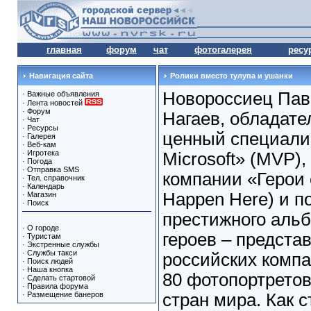
главная
форум
чат
фотогалерея
ресу
Навигация сайта
Ролики вместо тулупа и ушанки
Новороссиец Пав
·
Важные объявления
·
Лента новостей
·
Форум
Нагаев, обладате
·
Чат
·
Ресурсы
ценный специали
·
Галерея
·
Веб-кам
·
Игротека
Microsoft» (MVP),
·
Погода
·
Отправка SMS
компании «Герои 
·
Тел. справочник
·
Календарь
Happen Here) и п
·
Магазин
·
Поиск
престижного альб
·
О городе
героев – предста
·
Туристам
·
Экстренные службы
·
Службы такси
российских компа
·
Поиск людей
·
Наша кнопка
80 фотопортретов
·
Сделать стартовой
·
Правила форума
·
Размещение банеров
стран мира. Как с