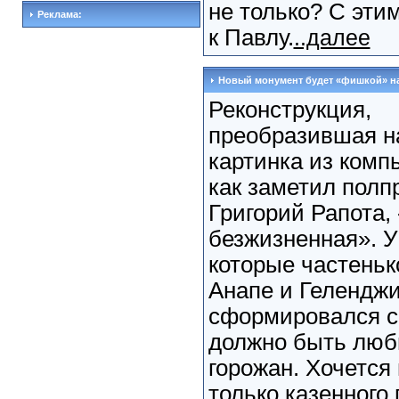
не только? С эти
Реклама:
к Павлу.
..далее
Новый монумент будет «фишкой» н
Реконструкция,
преобразившая н
картинка из компь
как заметил пол
Григорий Рапота, 
безжизненная». У
которые частеньк
Анапе и Геленджи
сформировался св
должно быть люб
горожан. Хочется 
только казенного 