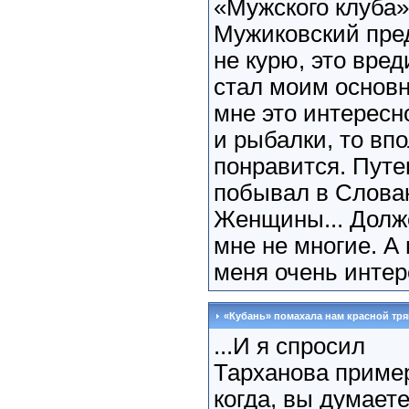
«Мужского клуба
Мужиковский пред
не курю, это вре
стал моим основн
мне это интересн
и рыбалки, то вп
понравится. Пут
побывал в Словак
Женщины... Долже
мне не многие. А 
меня очень интер
«Кубань» помахала нам красной тр
...И я спросил
Тарханова пример
когда, вы думает