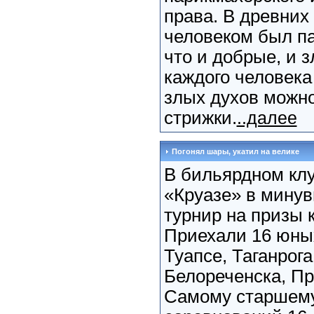
права. В древни
человеком был п
что и добрые, и 
каждого человека
злых духов можн
стрижки.
..далее
Погонял шары, укатил на велике
В бильярдном кл
«Круазе» в мину
турнир на призы 
Приехали 16 юны
Туапсе, Таганрога
Белореченска, Пр
Самому старшему