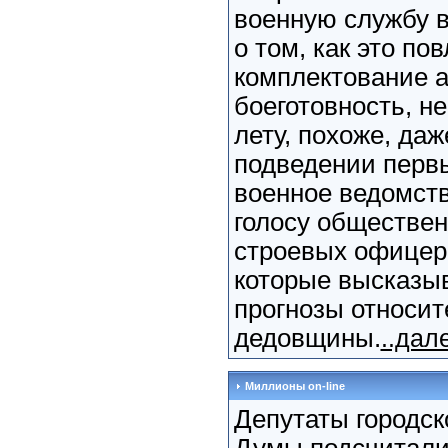
военную службу в
о том, как это по
комплектование а
боеготовность, не
лету, похоже, даж
подведении первы
военное ведомст
голосу обществен
строевых офицер
которые высказы
прогнозы относит
дедовщины.
..дал
Миллионы on-line
Депутаты городск