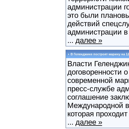
администрации го
это были плановы
действий спецслу
администрации в 
...
далее »
В Геленджике построят марину на 12
Власти Геленджик
договоренности о
современной марин
пресс-службе адм
соглашение закл
Международной в
которая проходит
...
далее »