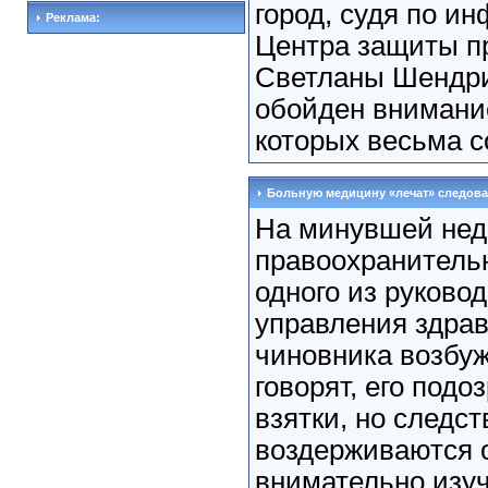
город, судя по и
Реклама:
Центра защиты п
Светланы Шендри
обойден внимани
которых весьма с
Больную медицину «лечат» следова
На минувшей нед
правоохранитель
одного из руковод
управления здра
чиновника возбуж
говорят, его подо
взятки, но следс
воздерживаются о
внимательно изуч