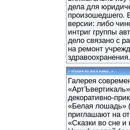
дела для юридиче
произошедшего. В
версии: либо чин
интриг группы ав
дело связано с р
на ремонт учреж
здравоохранения
«Сказки во сне и наяву…»
Галерея современ
«АртЪвертикаль»
декоративно-прик
«Белая лошадь» (
приглашают на о
«Сказки во сне 