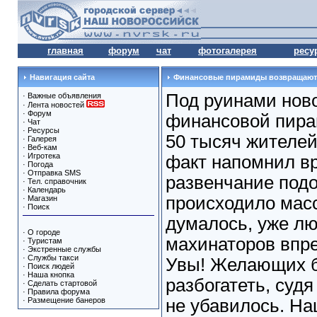
главная
форум
чат
фотогалерея
ресу
Навигация сайта
Финансовые пирамиды возвращают
Под руинами нов
·
Важные объявления
·
Лента новостей
·
Форум
финансовой пира
·
Чат
·
Ресурсы
50 тысяч жителей
·
Галерея
·
Веб-кам
·
Игротека
факт напомнил вр
·
Погода
·
Отправка SMS
развенчание подо
·
Тел. справочник
·
Календарь
происходило масс
·
Магазин
·
Поиск
думалось, уже л
·
О городе
махинаторов впре
·
Туристам
·
Экстренные службы
·
Службы такси
Увы! Желающих б
·
Поиск людей
·
Наша кнопка
разбогатеть, суд
·
Сделать стартовой
·
Правила форума
·
Размещение банеров
не убавилось. Н