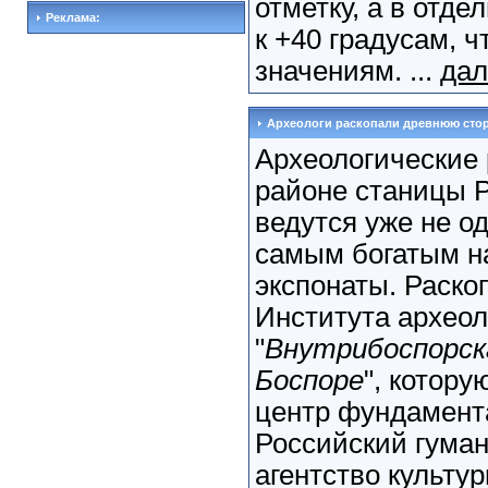
отметку, а в отд
Реклама:
к +40 градусам, 
значениям. ...
дал
Археологи раскопали древнюю ст
Археологические 
районе станицы 
ведутся уже не о
самым богатым н
экспонаты. Раско
Института архео
"
Внутрибоспорск
Боспоре
", котор
центр фундамент
Российский гума
агентство культу