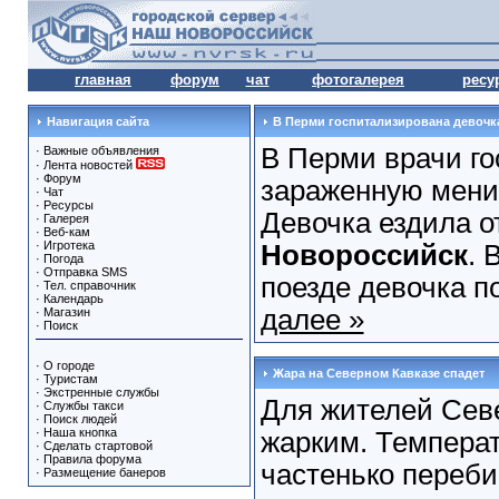
главная
форум
чат
фотогалерея
ресу
Навигация сайта
В Перми госпитализирована девочк
В Перми врачи го
·
Важные объявления
·
Лента новостей
·
Форум
зараженную мени
·
Чат
·
Ресурсы
Девочка ездила 
·
Галерея
·
Веб-кам
·
Игротека
Новороссийск
. 
·
Погода
·
Отправка SMS
поезде девочка по
·
Тел. справочник
·
Календарь
далее »
·
Магазин
·
Поиск
·
О городе
Жара на Северном Кавказе спадет
·
Туристам
·
Экстренные службы
Для жителей Севе
·
Службы такси
·
Поиск людей
·
Наша кнопка
жарким. Температ
·
Сделать стартовой
·
Правила форума
частенько переби
·
Размещение банеров