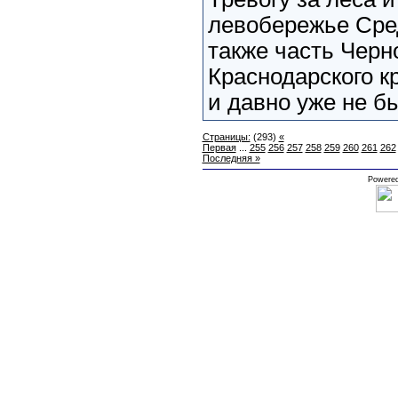
левобережье Сред
также часть Черн
Краснодарского к
и давно уже не бы
Страницы:
(293)
«
Первая
...
255
256
257
258
259
260
261
262
Последняя »
Powere