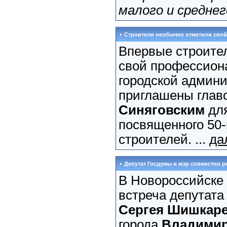
малого и среднег
Строители необычно отметили свой
Впервые строите
свой профессион
городской админи
приглашены глав
Синяговским
для
посвященного 50-
строителей. ...
да
Депутат Госдумы и мэр совместно 
В Новороссийске 
встреча депутата
Сергея Шишкар
города
Владимир