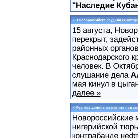
"Наследие Куба
В Новороссийске осудили скинхэда
15 августа, Ново
перекрыт, задейс
районных органо
Краснодарского кр
человек. В Октяб
слушание дела
А
мая кинул в цыган
далее »
Моряков должны выпустить под зало
Новороссийские 
нигерийской тюрь
контрабанде нефт