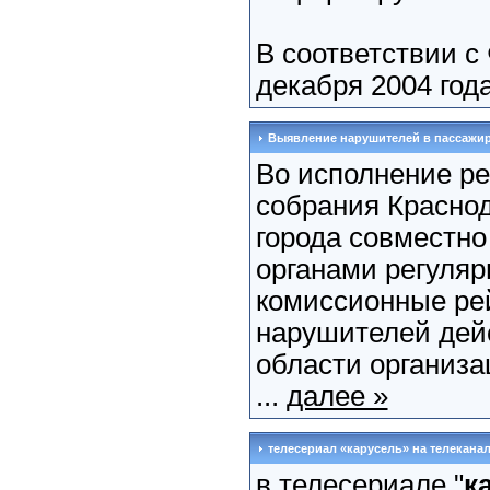
В соответствии с
декабря 2004 года
Выявление нарушителей в пассажир
Во исполнение р
собрания Краснод
города совместн
органами регуля
комиссионные ре
нарушителей дей
области организа
...
далее »
телесериал «карусель» на телеканал
в телесериале "
к