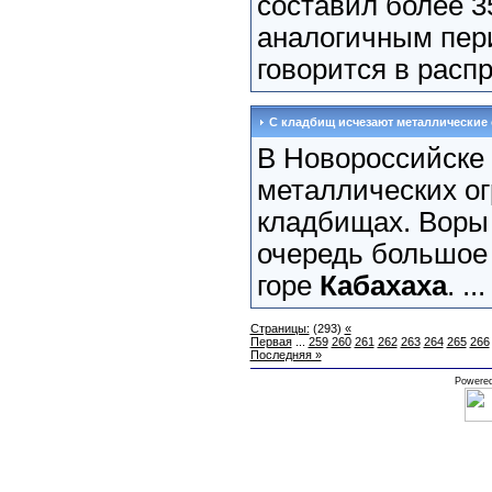
составил более 3
аналогичным пери
говорится в расп
С кладбищ исчезают металлические 
В Новороссийске 
металлических ог
кладбищах. Воры
очередь большое
горе
Кабахаха
. ..
Страницы:
(293)
«
Первая
...
259
260
261
262
263
264
265
266
Последняя »
Powere