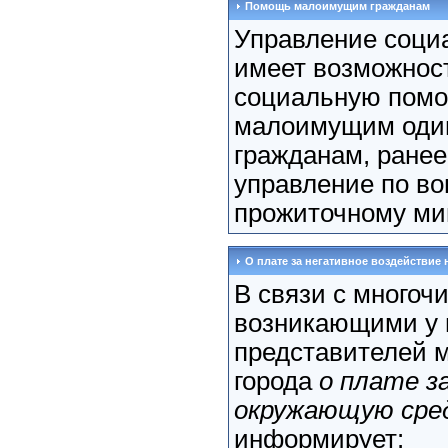
Помощь малоимущим гражданам
Управление соци
имеет возможност
социальную пом
малоимущим оди
гражданам, ране
управление по во
прожиточному мин
О плате за негативное воздействие н
В связи с многоч
возникающими у 
представителей м
города
о плате з
окружающую сре
информирует: