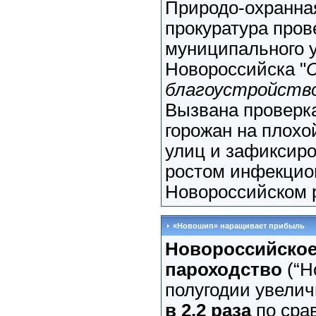
Природо-охранна
прокуратура пров
муниципального 
Новороссийска "
С
благоустройство
Вызвана проверк
горожан на плохо
улиц и зафиксир
ростом инфекцио
Новороссийском р
«Новошип» наращивает прибыль
Новороссийское
пароходство
(“Н
полугодии увели
в 2,2 раза
по сра