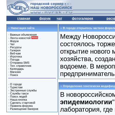
главная
форум
чат
фотогалерея
ресу
Навигация сайта
В городе открылось частное форел
Между Новоросси
·
Важные объявления
·
Лента новостей
·
Форум
состоялось торж
·
Чат
·
Ресурсы
открытие нового 
·
Галерея
·
Веб-кам
·
Игротека
хозяйства, созда
·
Погода
·
Отправка SMS
водоеме. В мероп
·
Тел. справочник
·
Календарь
предприниматель,
·
Магазин
·
Поиск
·
О городе
Определение генетически модифиц
·
Туристам
·
Экстренные службы
В новороссийском
·
Службы такси
·
Поиск людей
·
Наша кнопка
эпидемиологии
·
Сделать стартовой
·
Правила форума
лаборатория, где
·
Размещение банеров