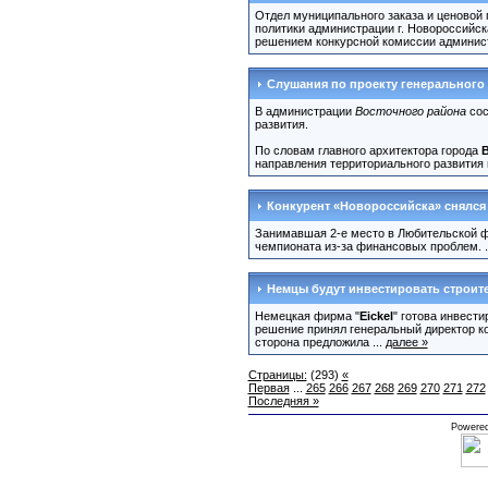
Отдел муниципального заказа и ценовой 
политики администрации г. Новороссийск
решением конкурсной комиссии администр
Слушания по проекту генерального 
В администрации
Восточного района
сос
развития.
По словам главного архитектора города
направления территориального развития г
Конкурент «Новороссийска» снялся
Занимавшая 2-е место в Любительской ф
чемпионата из-за финансовых проблем. .
Немцы будут инвестировать строит
Немецкая фирма "
Eickel
" готова инвест
решение принял генеральный директор 
сторона предложила ...
далее »
Страницы:
(293)
«
Первая
...
265
266
267
268
269
270
271
272
Последняя »
Powere