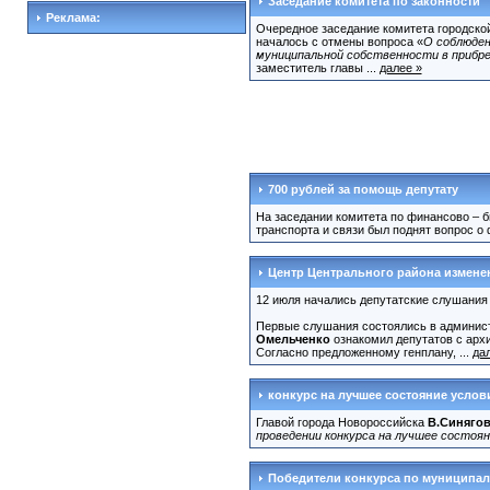
Заседание комитета по законности
Реклама:
Очередное заседание комитета городской
началось с отмены вопроса «
О соблюден
муниципальной собственности в прибре
заместитель главы ...
далее »
700 рублей за помощь депутату
На заседании комитета по финансово – 
транспорта и связи был поднят вопрос о
Центр Центрального района изменен
12 июля начались депутатские слушания 
Первые слушания состоялись в админист
Омельченко
ознакомил депутатов с арх
Согласно предложенному генплану, ...
да
конкурс на лучшее состояние услов
Главой города Новороссийска
В.Синяго
проведении конкурса на лучшее состоян
Победители конкурса по муниципал