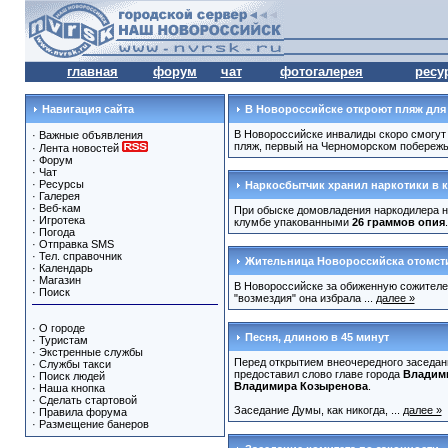
главная
форум
чат
фотогалерея
ресу
Навигация сайта
В Новороссийске откроют пляж для
В Новороссийске инвалиды скоро смогут
·
Важные объявления
пляж, первый на Черноморском побережье.
·
Лента новостей
·
Форум
·
Чат
·
Ресурсы
Наркосбытчик хранил наркотики в 
·
Галерея
·
Веб-кам
При обыске домовладения наркодилера н
·
Игротека
клумбе упакованными
26 граммов опия
·
Погода
·
Отправка SMS
·
Тел. справочник
Жительница Новороссийска отомсти
·
Календарь
·
Магазин
В Новороссийске за обиженную сожителе
·
Поиск
"возмездия" она избрала ...
далее »
·
О городе
Песня, длиною в 45 минут
·
Туристам
·
Экстренные службы
Перед открытием внеочередного заседа
·
Службы такси
предоставил слово главе города
Владим
·
Поиск людей
Владимира Козыренова
.
·
Наша кнопка
·
Сделать стартовой
Заседание Думы, как никогда, ...
далее »
·
Правила форума
·
Размещение банеров