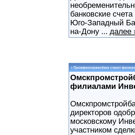
необременительну
банковские счета 
Юго-Западный Бан
на-Дону ...
далее 
Промфинсервисбанк станет филиал
Омскпромстройб
филиалами Инв
Омскпромстройбан
директоров одобр
московскому Инве
участником сделк