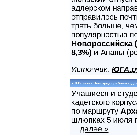
адлерском направ
отправилось почти
треть больше, че
популярностью п
Новороссийска 
8,3%)
и Анапы (ро
Источник:
ЮГА.р
В Великий Новгород прибыли каде
Учащиеся и студ
кадетского корпу
по маршруту
Арх
шлюпках 5 июля 
...
далее »