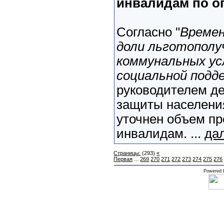
инвалидам по о
Согласно "
Времен
доли льготополу
коммунальных ус
социальной подд
руководителем д
защиты населения
уточнен объем пр
инвалидам. ...
да
Страницы:
(293)
«
Первая
...
269
270
271
272
273
274
275
276
Powered