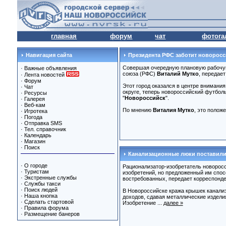
главная
форум
чат
фотога
Навигация сайта
Президента РФС заботит новорос
Совершая очередную плановую рабочую
·
Важные объявления
союза (РФС)
Виталий Мутко
, передае
·
Лента новостей
·
Форум
Этот город оказался в центре внимания
·
Чат
округе, теперь новороссийский футбол
·
Ресурсы
"
Новороссийск
".
·
Галерея
·
Веб-кам
По мнению
Виталия Мутко
, это положе
·
Игротека
·
Погода
·
Отправка SMS
·
Тел. справочник
·
Календарь
·
Магазин
·
Поиск
Канализационные люки поставили
·
О городе
Рационализатор-изобретатель новоросс
·
Туристам
изобретений, но предложенный им спос
·
Экстренные службы
востребованных, передает корреспонд
·
Службы такси
·
Поиск людей
В Новороссийске кража крышек канализ
·
Наша кнопка
доходов, сдавая металлические изделия
·
Сделать стартовой
Изобретение ...
далее »
·
Правила форума
·
Размещение банеров