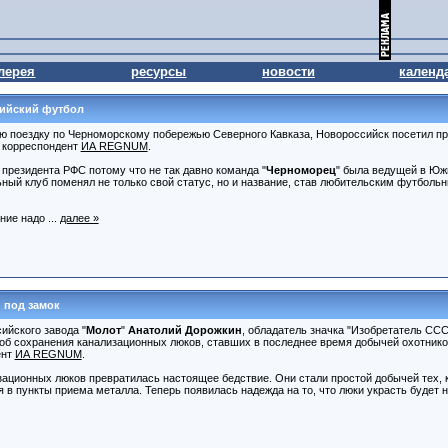
лерея
ресурсы
новости
календ
сийский футбол
 поездку по Черноморскому побережью Северного Кавказа, Новороссийск посетил пр
т корреспондент
ИА REGNUM
.
 президента РФС потому что не так давно команда "
Черноморец
" была ведущей в Ю
ьный клуб поменял не только свой статус, но и название, став любительским футболь
ние надо ...
далее »
 под замок
ийского завода "
Молот
"
Анатолий Дорожкин
, обладатель значка "Изобретатель ССС
об сохранения канализационных люков, ставших в последнее время добычей охотнико
ент
ИА REGNUM
.
ационных люков превратилась настоящее бедствие. Они стали простой добычей тех, к
 в пункты приема металла. Теперь появилась надежда на то, что люки украсть будет 