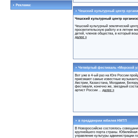
Реклама:
Чешский культурный центр органи
Чешский культурный центр организо
Чешский культурный земляческий цент
просветительскую работу и в летние м
детей, членов общества, в который вош
далее »
Четвёртый фестиваль «Морской у
Вот уже в 4-ый раз на Юге России про
приезжают самые известные музыканты
Австрии, Казахстана, Молдавии, Белору
фестиваля, конечно же, звездный сост
артист России ...
далее »
в преддверии юбилея НМТП
В Новороссийске состоялось совещание
крупнейшего порта страны. Юбилейная д
управление культуры администрации го