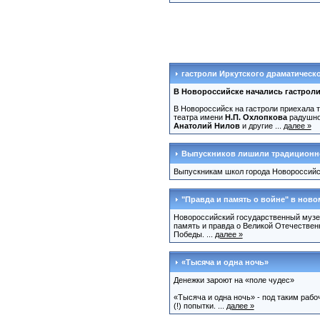
гастроли Иркутского драматическо
В Новороссийске начались гастроли
В Новороссийск на гастроли приехала 
театра имени
Н.П. Охлопкова
радушно
Анатолий Нилов
и другие ...
далее »
Выпускников лишили традиционн
Выпускникам школ города Новороссийск
"Правда и память о войне" в ново
Новороссийский государственный музей
память и правда о Великой Отечественн
Победы. ...
далее »
«Тысяча и одна ночь»
Денежки зароют на «поле чудес»
«Тысяча и одна ночь» - под таким раб
(!) попытки. ...
далее »