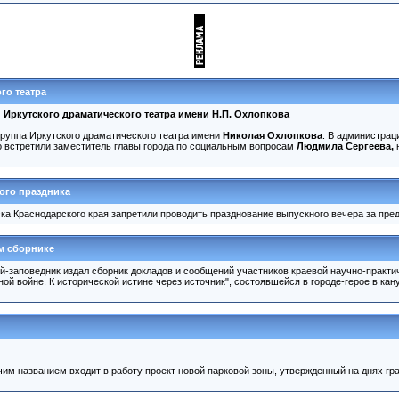
го театра
 Иркутского драматического театра имени Н.П. Охлопкова
труппа Иркутского драматического театра имени
Николая Охлопкова
. В администрац
 встретили заместитель главы города по социальным вопросам
Людмила Сергеева,
н
ого праздника
а Краснодарского края запретили проводить празднование выпускного вечера за преде
м сборнике
-заповедник издал сборник докладов и сообщений участников краевой научно-практи
ой войне. К исторической истине через источник", состоявшейся в городе-герое в кан
очим названием входит в работу проект новой парковой зоны, утвержденный на днях г