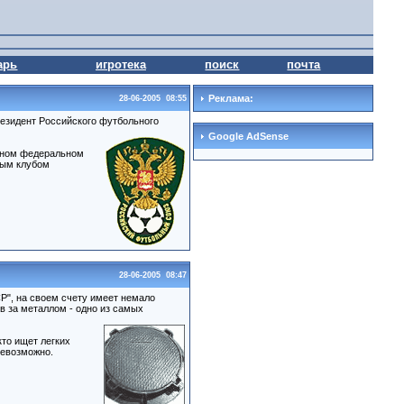
арь
игротека
поиск
почта
Реклама:
28-06-2005 08:55
езидент Российского футбольного
Google AdSense
жном федеральном
ным клубом
28-06-2005 08:47
Р", на своем счету имеет немало
в за металлом - одно из самых
то ищет легких
невозможно.