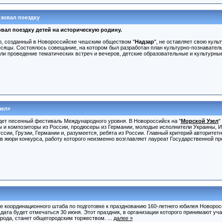
зовал поездку
вал поездку детей на историческую родину.
р, созданный в Новороссийске чешским обществом "
Надзар
", не оставляет свою куль
есяцы. Состоялось совещание, на котором был разработан план культурно-познавате
ли проведение тематических встреч и вечеров, детские образовательные и культурные 
зел»
йдет песенный фестиваль Международного уровня. В Новороссийск на "
Морской Узел
"
 и композиторы из России, продюсеры из Германии, молодые исполнители Украины, И
ссии, Грузии, Германии и, разумеется, ребята из России. Главный критерий авторитет
ав жюри конкурса, работу которого неизменно возглавляет лауреат Государственной п
 координационного штаба по подготовке к празднованию 160-летнего юбилея Новоросс
ата будет отмечаться 30 июня. Этот праздник, в организации которого принимают уча
рода, станет общегородским торжеством. ...
далее »