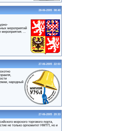
28-06-2005 08:40
турно-
льных мероприятий
мероприятия. ...
27-06-2005 22:03
 охотно
зраиля,
ности
ремии, народный
27-06-2005 20:33
ийского морского торгового порта,
стие не только оргкомитет НМТП, но и