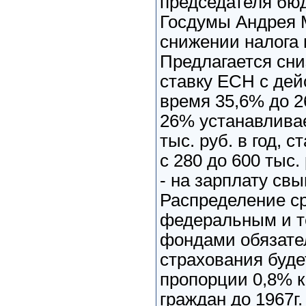
председателя бюд
Госдумы Андрея М
снижении налога 
Предлагается сн
ставку ЕСН с де
время 35,6% до 2
26% устанавливае
тыс. руб. в год, с
с 280 до 600 тыс. 
- на зарплату свы
Распределение с
федеральным и 
фондами обязате
страхования буде
пропорции 0,8% к
граждан до 1967г.