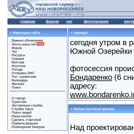
главная
форум
чат
фотогалерея
ресу
Навигация сайта
торнадо!
сегодня утром в 
·
Важные объявления
·
Лента новостей
·
Форум
Южной Озерейки
·
Чат
·
Ресурсы
·
Галерея
·
Веб-кам
·
Игротека
фотосессия прои
·
Погода
·
Отправка SMS
Бондаренко
(6 сн
·
Тел. справочник
·
Календарь
адресу:
·
Магазин
·
Поиск
www.bondarenko.in
·
О городе
·
Туристам
·
Экстренные службы
·
Службы такси
Новые торговые центры
·
Поиск людей
·
Наша кнопка
·
Сделать стартовой
·
Правила форума
Над проектирова
·
Размещение банеров