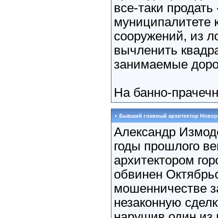
все-таки продать
муниципалитете 
сооружений, из л
вычленить квадр
занимаемые доро
На банно-прачечн
Бывший главный архитектор Новор
Александр Измод
годы прошлого ве
архитектором гор
обвинен Октябрь
мошенничестве за
незаконную сделк
нарушив один из 