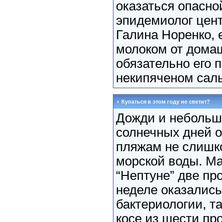
оказаться опасной
эпидемиолог цент
Галина Норенко, 
молоком от дома
обязательно его п
некипяченом саль
Купаться в этом году не светит?
Дожди и небольш
солнечных дней 
пляжам не слишк
морской воды. Мал
“Нептуне” две п
неделе оказалис
бактериологии, т
косе из шести пр