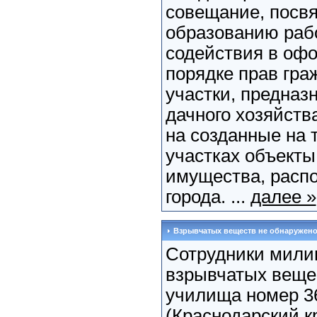
совещание, посв
образованию раб
содействия в оф
порядке прав гра
участки, предназ
дачного хозяйства
на созданные на 
участках объект
имущества, расп
города. ...
далее »
Взрывчатых веществ не обнаружен
Сотрудники мили
взрывчатых веще
училища номер 3
(Краснодарский к