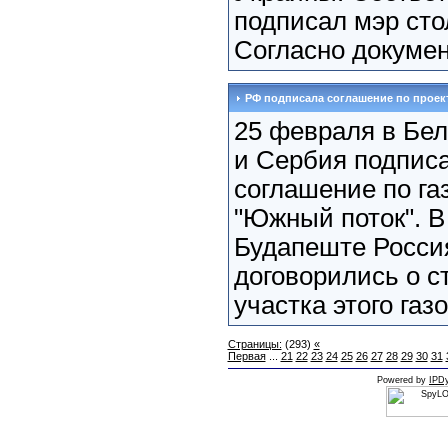
подписал мэр ст
Согласно документ
РФ подписала соглашение по проек
25 февраля в Бел
и Сербия подпис
соглашение по га
"Южный поток". В 
Будапеште Росси
договорились о с
участка этого газо
Страницы:
(293)
«
Первая
...
21
22
23
24
25
26
27
28
29
30
31
Powered by
IPDy