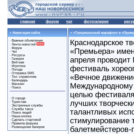
главная
форум
чат
фотогалерея
ресу
Навигация сайта
«Танцевальный марафон» в «Премь
Краснодарское т
·
Важные объявления
·
Лента новостей
·
Форум
«Премьера» имени
·
Чат
·
Ресурсы
апреля проводит
·
Галерея
·
Веб-кам
·
Игротека
фестиваль хореог
·
Погода
·
Отправка SMS
«Вечное движени
·
Тел. справочник
·
Календарь
Международному 
·
Магазин
·
Поиск
целью фестиваля
·
О городе
лучших творчески
·
Туристам
·
Экстренные службы
·
Службы такси
талантливых исп
·
Поиск людей
·
Наша кнопка
стимулирование 
·
Сделать стартовой
·
Правила форума
·
Размещение банеров
балетмейстеров-