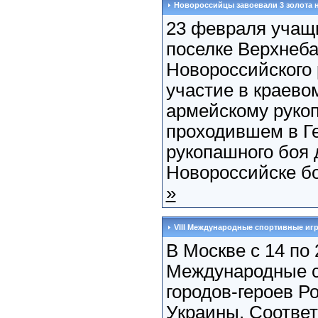
Новороссийцы завоевали 3 золота н
23 февраля учащ
поселке Верхнеб
Новороссийского
участие в краево
армейскому руко
проходившем в Г
рукопашного боя 
Новороссийске бол
»
VIII Международные спортивные иг
В Москве с 14 по 
Международные с
городов-героев Р
Украины. Cоотве