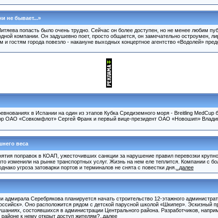
и не бывает...»
итяева попасть было очень трудно. Сейчас он более доступен, но не менее любим пуб
в одной компании. Он задушевно поет, просто общается, он замечательно остроумен, ли
м и гостям города повезло - накануне выходных концертное агентство «Водолей» пр
ревнованиях в Испании на один из этапов Кубка Средиземного моря - Breitling MedCup
тор ОАО «Совкомфлот» Сергей Франк и первый вице-президент ОАО «Новошип» Влад
шнего веса
нятия поправок в КОАП, ужесточивших санкции за нарушение правил перевозки крупн
что изменили на рынке транспортных услуг. Жизнь на нем еле теплится. Компании с б
днако угроза затоварки портов и терминалов не снята с повестки дня.
..далее
и адмирала Серебрякова планируется начать строительство 12-этажного администрат
ссийск». Оно расположится рядом с детской парусной школой «Шкипер». Эскизный пр
ушаниях, состоявшихся в администрации Центрального района. Разработчиков, напри
 районе к нему открыт доступ жителям?
..далее