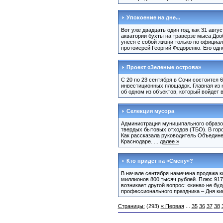
Упокоение на дне...
Вот уже двадцать один год, как 31 авгу
акватории бухты на траверзе мыса Доо
унеся с собой жизни только по официал
протоиерей Георгий Федоренко. Его од
Проект «Зеленые острова»
С 20 по 23 сентября в Сочи состоится
инвестиционных площадок. Главная из 
об одном из объектов, который войдет в
Селекция мусора
Администрация муниципального образов
твердых бытовых отходов (ТБО). В гор
Как рассказала руководитель Объедине
Краснодаре. ...
далее »
Кто придет на «Смену»?
В начале сентября намечена продажа к
миллионов 800 тысяч рублей. Плюс 917 
возникает другой вопрос: «кина» не бу
профессионального праздника – Дня кин
Страницы:
(293)
« Первая
...
35
36
37
38