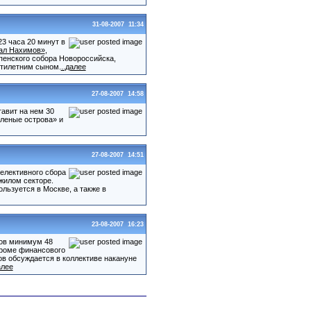
31-08-2007 11:34
23 часа 20 минут в
ал Нахимов»
,
спенского собора Новороссийска,
ятилетним сыном.
..далее
27-08-2007 14:58
авит на нем 30
еленые острова» и
27-08-2007 14:51
елективного сбора
жилом секторе.
льзуется в Москве, а также в
23-08-2007 16:23
тов минимум 48
кроме финансового
ров обсуждается в коллективе накануне
алее