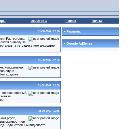
арь
игротека
поиск
почта
Реклама:
31-08-2007 12:06
стя Расторгуева.
вится в школу за
Google AdSense
ортфель, а тетрадки в нем аккуратно
31-08-2007 12:02
ке, холодильник,
ена ещё и
лага.
..далее
31-08-2007 12:00
– вопрос спорный,
тоит из
лее
31-08-2007 11:56
ком рауте,
 изысканности он
ярд – единственный вид спорта,