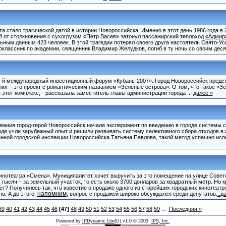
ста стало трагической датой в истории Новороссийска. Именно в этот день 1986 года в 
б от столкновения с сухогрузом «Петр Васев» затонул пассажирский теплоход
«Адмир
ьным данным 423 человек. В этой трагедии потерял своего друга настоятель Свято-У
ноклассник по академии, священник Владимир Желудков, погиб в ту ночь со своим дес
 6-й международный инвестиционный форум «Кубань-2007». Город Новороссийск предст
них – это проект с романтическим названием «Зеленые острова». О том, что такое «З
 этот комплекс, - рассказала заместитель главы администрации города ...
далее »
ания город-герой Новороссийск начала эксперимент по введению в городе системы с
оде учли зарубежный опыт и решили развивать систему селективного сбора отходов в 
нной городской инспекции Новороссийска Татьяна Павлова, такой метод успешно испо
инотеатра «Смена». Муниципалитет хочет выручить за это помещение на улице Сове
тысяч – за земельный участок, то есть около 3700 долларов за квадратный метр. Но 
дет? Получилось так, что известие о продаже одного из старейших городских кинотеат
напомним
о. А до этого,
, вопрос с продажей широко обсуждался среди депутатов.
..д
39
40
41
42
43
44
45
46
[47]
48
49
50
51
52
53
54
55
56
57
58
59
...
Последняя »
Powered by
IPDynamic Lite
(U) v1.0 © 2003
IPS, Inc.