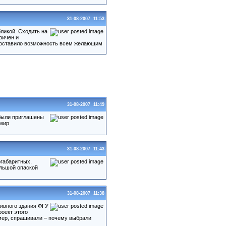
31-08-2007 11:53
ликой. Сходить на
ричен и
едоставило возможность всем желающим
31-08-2007 11:49
 были приглашены
имир
31-08-2007 11:43
огабаритных,
ольшой опаской
31-08-2007 11:38
ивного здания ФГУ
оект этого
мер, спрашивали – почему выбрали