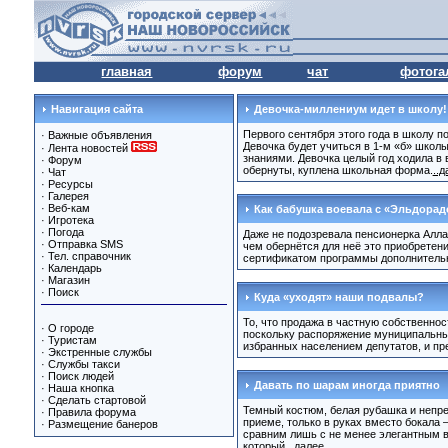
главная
форум
чат
фотога
Навигация сайта
Девочка-миллениум идет в школу!
Первого сентября этого года в школу 
·
Важные объявления
Девочка будет учиться в 1-м «б» школ
·
Лента новостей
знаниями. Девочка целый год ходила в 
·
Форум
обернуты, куплена школьная форма.
..
·
Чат
·
Ресурсы
·
Галерея
·
Веб-кам
Как бабушка воевала с «Эльдорад
·
Игротека
·
Погода
Даже не подозревала пенсионерка Алла 
·
Отправка SMS
чем обернётся для неё это приобретени
·
Тел. справочник
сертификатом программы дополнительно
·
Календарь
·
Магазин
·
Поиск
Куда «уходят» наши подвалы?
То, что продажа в частную собственно
·
О городе
поскольку распоряжение муниципальны
·
Туристам
избранных населением депутатов, и пре
·
Экстренные службы
·
Службы такси
·
Поиск людей
Давать по шарам иногда приятно
·
Наша кнопка
·
Сделать стартовой
Темный костюм, белая рубашка и непре
·
Правила форума
приеме, только в руках вместо бокала
·
Размещение банеров
сравним лишь с не менее элегантным ви
который
...далее