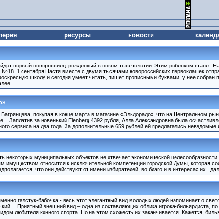
лерея
ресурсы
новости
календ
пойдет первый новороссиец, рожденный в новом тысячелетии. Этим ребенком станет На
ы №18. 1 сентября Настя вместе с двумя тысячами новороссийских первоклашек отпра
воскресную школу и сегодня умеет читать, пишет прописными буквами, у нее собран п
далее
о»
Багрянцева, покупая в конце марта в магазине «Эльдорадо», что на Центральном рын
е... Заплатив за новенький Elenberg 4392 рубля, Алла Александровна была осчастливл
го сервиса на два года. За дополнительные 659 рублей ей предлагались неведомые б
сть некоторых муниципальных объектов не отвечает экономической целесообразности 
м имуществом относится к исключительной компетенции городской Думы, которая сос
дполагается, что они действуют от имени избирателей, во благо и в интересах их.
..да
менно галстук-бабочка - весь этот элегантный вид молодых людей напоминает о светс
 – кий… Приятный внешний вид – одна из составляющих облика игрока-бильярдиста, по
дом любителя конного спорта. Но на этом схожесть их заканчивается. Кажется, биль