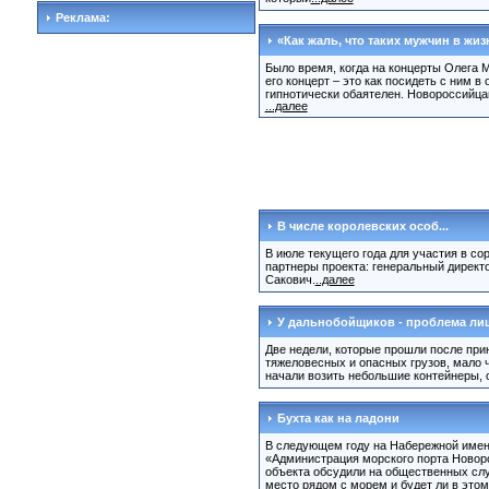
Реклама:
«Как жаль, что таких мужчин в жизн
Было время, когда на концерты Олега М
его концерт – это как посидеть с ним 
гипнотически обаятелен. Новороссийца
...далее
В числе королевских особ...
В июле текущего года для участия в со
партнеры проекта: генеральный дирек
Сакович.
..далее
У дальнобойщиков - проблема ли
Две недели, которые прошли после при
тяжеловесных и опасных грузов, мало 
начали возить небольшие контейнеры, о
Бухта как на ладони
В следующем году на Набережной имен
«Администрация морского порта Новоро
объекта обсудили на общественных сл
место рядом с морем и будет ли в этом