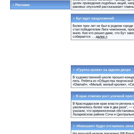
целях проведения подобных акций, нап
Реклама:
раковых опухолей рассказывает главный
Бут ждет предложений
Более трех лет не был в родном город
стал победителем Лиги чемпионов, про
мало. Кое-кто решил даже, что Бут зав
собирается. ...
далее »
«Группа крови» на заднем дворе
В художественной школе прошел концер
пять. Ребята из «Общества творческой
«Diamah», «Милый, милый кролик», «Сви
В крае отмечен рост уличной прес
В Краснодарском крае власти региона 
увеличилось более чем в два раза", — 
указали, что криминогенная обстановк
Лазаревском районе Сочи и Центрально
«Новошип» будет отстаивать свои
На прошлой неделе президент РФ Влади