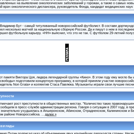
равленных на выявление онкологических заболеваний у горожан, а также о самых нов
 врач онкологического диспансера, руководитель Фонда, кандидат медицинских наук 
е Владимир Бут - самый титулованный новороссийский футболист. В составе дортмундс
вел несколько матчей за национальную сборную России. Да и пишут о нем в последне
ершил футбольную карьеру. «НН» выяснил, что это не так. С футболом 29-летний полу
т памяти Виктора Цоя, лидера легендарной группы «Кино». В этом году ему могло бы 
 свободы» подготовили концертную программу, в которой приняли участие новороссий
детель Non Grata» и коллектив Стаса Павлюка. Музыканты играли свои лучшие песни, 
тупности
отмечают рост преступности в общественных местах. "Количество таких правонарушен
сообщили в пресс-службе администрации региона. Говоря о ситуации в 2007 году, в пр
а значительно ухудшилась в Апшеронском, Абинском, Отрадненском, Калининском и Бе
м районе Новороссийска. ...
далее »
 взгляды
мир Путин подписал указ об объединении двух крупнейших пароходств страны. Несмот