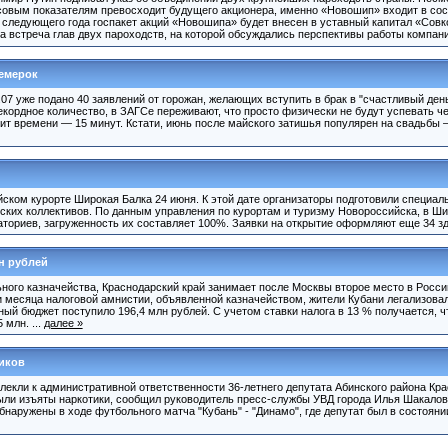
овым показателям превосходит будущего акционера, именно «Новошип» входит в сос
а следующего года госпакет акций «Новошипа» будет внесен в уставный капитал «Совк
 встреча глав двух пароходств, на которой обсуждались перспективы работы компаний
семерок
07 уже подано 40 заявлений от горожан, желающих вступить в брак в "счастливый день
екордное количество, в ЗАГСе переживают, что просто физически не будут успевать ч
т времени — 15 минут. Кстати, июнь после майского затишья популярен на свадьбы 
ском курорте Широкая Балка 24 июня. К этой дате организаторы подготовили специал
ских коллективов. По данным управления по курортам и туризму Новороссийска, в Ши
аториев, загруженность их составляет 100%. Заявки на открытие оформляют еще 34 зд
н рублей
ного казначейства, Краснодарский край занимает после Москвы второе место в Росси
и месяца налоговой амнистии, объявленной казначейством, жители Кубани легализовал
ный бюджет поступило 196,4 млн рублей. С учетом ставки налога в 13 % получается, ч
 млн. ...
далее »
тиков
лекли к административной ответственности 36-летнего депутата Абинского района Кра
были изъяты наркотики, сообщил руководитель пресс-службы УВД города Илья Шакалов
бнаружены в ходе футбольного матча "Кубань" - "Динамо", где депутат был в состоян