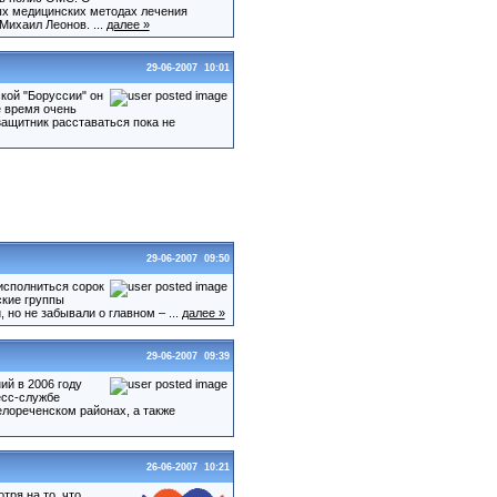
ых медицинских методах лечения
Михаил Леонов. ...
далее »
29-06-2007 10:01
кой "Боруссии" он
е время очень
защитник расставаться пока не
29-06-2007 09:50
исполниться сорок
ские группы
но не забывали о главном – ...
далее »
29-06-2007 09:39
ий в 2006 году
есс-службе
лореченском районах, а также
26-06-2007 10:21
ря на то, что