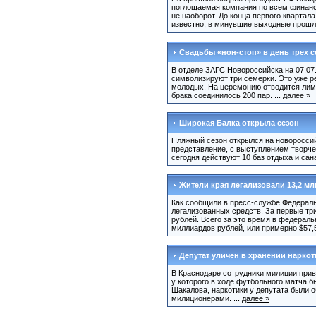
поглощаемая компания по всем финанс
не наоборот. До конца первого квартал
известно, в минувшие выходные прошла
Свадьбы «нон-стоп» в день трех 
В отделе ЗАГС Новороссийска на 07.07.
символизируют три семерки. Это уже р
молодых. На церемонию отводится лими
брака соединилось 200 пар. ...
далее »
Широкая Балка открыла сезон
Пляжный сезон открылся на новороссий
представление, с выступлением творче
сегодня действуют 10 баз отдыха и сан
Жители края легализовали 13,2 мл
Как сообщили в пресс-службе Федераль
легализованных средств. За первые тр
рублей. Всего за это время в федераль
миллиардов рублей, или примерно $57,5
Депутат уличен в хранении нарко
В Краснодаре сотрудники милиции прив
у которого в ходе футбольного матча 
Шакалова, наркотики у депутата были о
милиционерами. ...
далее »