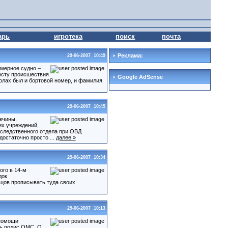
арь
игротека
поиск
почта
Реклама:
29-06-2007 10:49
омерное судно –
месту происшествия
Google AdSense
колах был и бортовой номер, и фамилия
29-06-2007 10:45
жчины,
их учреждений,
 следственного отдела при ОВД
остаточно просто ...
далее »
29-06-2007 10:34
ого в 14-м
док
ьцов прописывать туда своих
29-06-2007 10:13
 помощи
ть полис ОМС. О