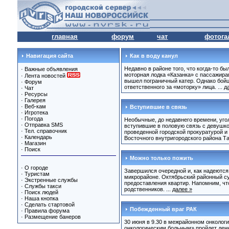
главная
форум
чат
фотога
Навигация сайта
Как в воду канул
Недавно в районе того, что когда-то б
·
Важные объявления
моторная лодка «Казанка» с пассажира
·
Лента новостей
вышел пограничный катер. Однако бойцы
·
Форум
ответственного за «моторку» лица. ...
д
·
Чат
·
Ресурсы
·
Галерея
·
Веб-кам
Вступившие в связь
·
Игротека
·
Погода
Необычные, до недавнего времени, уго
·
Отправка SMS
вступившие в половую связь с девушко
·
Тел. справочник
проведенной городской прокуратурой и
·
Календарь
Восточного внутригородского района Т
·
Магазин
·
Поиск
Можно только пожить
·
О городе
Завершился очередной и, как надеются 
·
Туристам
микрорайоне. Октябрьский районный су
·
Экстренные службы
предоставления квартир. Напомним, чт
·
Службы такси
родственников. ...
далее »
·
Поиск людей
·
Наша кнопка
·
Сделать стартовой
Побежденный враг РАК
·
Правила форума
·
Размещение банеров
30 июня в 9.30 в межрайонном онколо
онкологическим больным» пройдет день