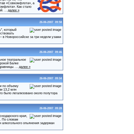
тав «Совкомфлота», а
омфлота». Как стало
. ...
далее »
26-06-2007 09:58
", который
ествовать
— в Новороссийске за три недели узами
26-06-2007 09:46
ьное театральное
рокой Балке
равницы. ...
далее »
26-06-2007 09:34
и по объему
и 13,2 млн
то было легализовано около полутора
26-06-2007 09:28
снодарского края,
. По словам
ии алкогольного опьянения задержан