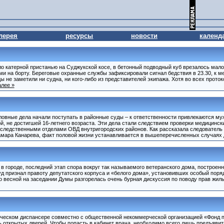
лерея
ресурсы
новости
календ
ыло катерной пристанью на Суджукской косе, в бетонный подводный куб врезалось мал
ми на борту. Береговые охранные службы зафиксировали сигнал бедствия в 23.30, к 
 не заметили ни судна, ни кого-либо из представителей экипажа. Хотя во всех прото
алее »
ловные дела начали поступать в районные суды – к ответственности привлекаются му
й, не достигшей 16-летнего возраста. Эти дела стали следствием проверки медицинск
 следственными отделами ОВД внутригородских районов. Как рассказала следователь
амара Канарева, факт половой жизни устанавливается в вышеперечисленных случаях д
в городе, последний этап спора вокруг так называемого ветеранского дома, построенн
д признал правоту депутатского корпуса и «белого дома», установивших особый поря
о весной на заседании Думы разгорелась очень бурная дискуссия по поводу прав жил
гическом диспансере совместно с общественной некоммерческой организацией «Фонд
 открытых дверей. Чтобы попасть в кабинет врача, необходимо всего лишь предъяви