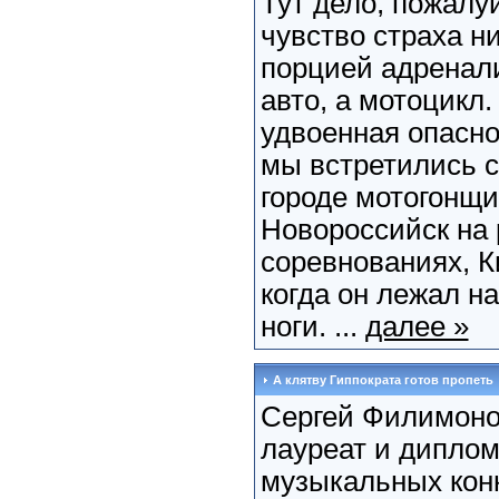
Тут дело, пожалуй,
чувство страха н
порцией адренал
авто, а мотоцикл
удвоенная опасно
мы встретились с
городе мотогонщ
Новороссийск на
соревнованиях, 
когда он лежал н
ноги. ...
далее »
А клятву Гиппократа готов пропеть
Сергей Филимоно
лауреат и диплом
музыкальных конк