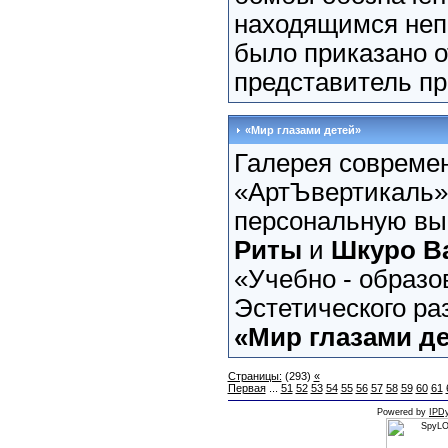
находящимся непо
было приказано о
представитель пр
«Мир глазами детей»
Галерея современ
«АртЪвертикаль»
персональную вы
Риты
и
Шкуро В
«Учебно - образо
Эстетического р
«Мир глазами д
Страницы:
(293)
«
Первая
...
51
52
53
54
55
56
57
58
59
60
61
Powered by
IPDy