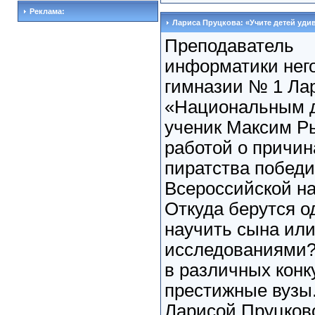
Реклама:
Лариса Пруцкова: «Учите детей уди
Преподаватель
информатики нег
гимназии № 1 Ла
«Национальным д
ученик Максим Ры
работой о причин
пиратства побед
Всероссийской н
Откуда берутся о
научить сына или
исследованиями?
в различных конк
престижные вузы.
Ларисой Пруцково