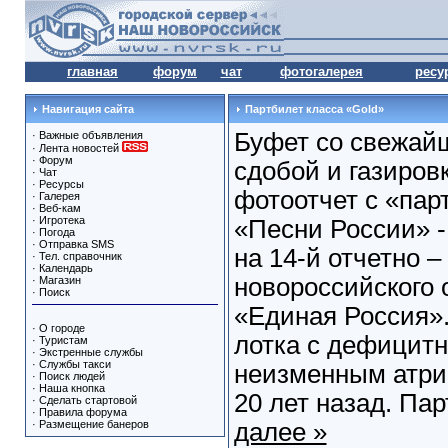
главная
форум
чат
фотогалерея
ресу
Навигация сайта
Партбилет класса «Gold»
Буфет со свежай
·
Важные объявления
·
Лента новостей
·
Форум
сдобой и газировк
·
Чат
·
Ресурсы
фотоотчет с «пар
·
Галерея
·
Веб-кам
·
Игротека
«Песни России» -
·
Погода
·
Отправка SMS
на 14-й отчетно 
·
Тел. справочник
·
Календарь
новороссийского 
·
Магазин
·
Поиск
«Единая Россия».
·
О городе
лотка с дефицитн
·
Туристам
·
Экстренные службы
·
Службы такси
неизменным атри
·
Поиск людей
·
Наша кнопка
20 лет назад. Пар
·
Сделать стартовой
·
Правила форума
·
Размещение банеров
далее »