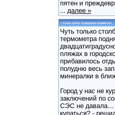
пятен и преждевр
...
далее »
Сезон опять подкрался незаметно
Чуть только стол
термометра подн
двадцатиградусно
пляжах в городск
прибавилось отд
полудню весь зап
минералки в бли
Город у нас не ку
заключений по со
СЭС не давала… 
купаться? - реши