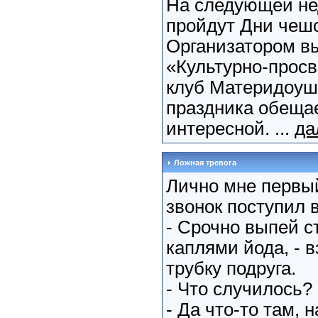
На следующей не
пройдут Дни чешс
Организатором в
«Культурно-прос
клуб Материдоуш
праздника обеща
интересной. ...
да
Ложная тревога
Лично мне первы
звонок поступил в
- Срочно выпей с
каплями йода, - 
трубку подруга.
- Что случилось?
- Да что-то там, 