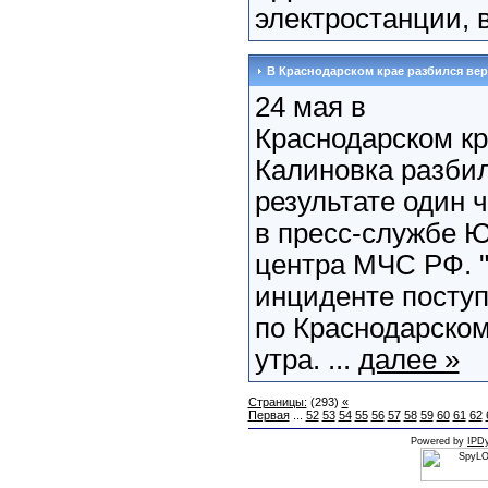
электростанции, 
В Краснодарском крае разбился вер
24 мая в
Краснодарском кр
Калиновка разбил
результате один 
в пресс-службе Ю
центра МЧС РФ. 
инциденте поступ
по Краснодарском
утра. ...
далее »
Страницы:
(293)
«
Первая
...
52
53
54
55
56
57
58
59
60
61
62
Powered by
IPDy