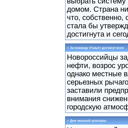
выбрать систему
домом. Страна ни
что, собственно, 
стала бы утвержд
достигнута и сегод
За команду «Газы!» достанут всех
Новороссийцы за
нефти, возрос ур
однако местные в
серьезных рычаго
заставили предп
внимания снижен
городскую атмосфе
Дни чешской культуры