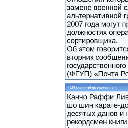
замене военной 
альтернативной г
2007 года могут п
должностях опера
сортировщика.
Об этом говоритс
вторник сообщен
государственного
(ФГУП) «Почта Ро
199 кирпичей на верном пути
Канчо Раффи Лив
шо шин карате-до
десятых данов и
рекордсмен книги