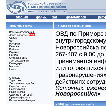
главная
форум
чат
фотогалерея
ресу
Навигация сайта
«Телефон доверия» ОВД
ОВД по Приморс
·
Важные объявления
·
Лента новостей
·
Форум
внутригородскому 
·
Чат
·
Ресурсы
Новороссийска п
·
Галерея
·
Веб-кам
·
Игротека
267-407 с 9.00 до
·
Погода
·
Отправка SMS
принимается инф
·
Тел. справочник
·
Календарь
или готовящихся 
·
Магазин
·
Поиск
правонарушениях
·
О городе
действиях сотруд
·
Туристам
·
Экстренные службы
·
Службы такси
Источник:
ежене
·
Поиск людей
·
Наша кнопка
Новороссийск»
·
Сделать стартовой
·
Правила форума
·
Размещение банеров
ОВД приглашает на службу