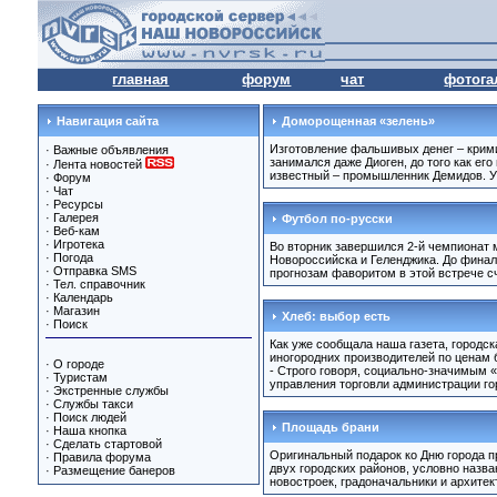
главная
форум
чат
фотога
Навигация сайта
Доморощенная «зелень»
Изготовление фальшивых денег – крими
·
Важные объявления
занимался даже Диоген, до того как е
·
Лента новостей
известный – промышленник Демидов. У 
·
Форум
·
Чат
·
Ресурсы
·
Галерея
Футбол по-русски
·
Веб-кам
·
Игротека
Во вторник завершился 2-й чемпионат 
·
Погода
Новороссийска и Геленджика. До финал
·
Отправка SMS
прогнозам фаворитом в этой встрече с
·
Тел. справочник
·
Календарь
·
Магазин
Хлеб: выбор есть
·
Поиск
Как уже сообщала наша газета, городс
иногородних производителей по ценам б
·
О городе
- Строго говоря, социально-значимым «
·
Туристам
управления торговли администрации го
·
Экстренные службы
·
Службы такси
·
Поиск людей
Площадь брани
·
Наша кнопка
·
Сделать стартовой
Оригинальный подарок ко Дню города п
·
Правила форума
двух городских районов, условно назв
·
Размещение банеров
новостроек, градоначальники и архите