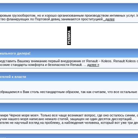
ировым грузооборотом, но и хорошо организованным производством интимных услуг. И 
ство фланирующих по Портовой девиц занимаются проституцией.
..далее
циального дилера!
едставить Вашему вниманию первый внедорожник от Renault – Koleos. Renault Koleos 
ысокие стандарты комфорта и безопасности Renault. ...
далее »
телей к власти
обращаемся к Вам столь нестандартным образом, так как считаем, что все остальные 
мире Черное море мое». Только все чаще возникает вопрос, где оно осталось синим, а
чии нашего моря написано немало статей, защищен не один десяток диссертаций...
елю не научный взгляд на проблему, а наблюдения человека, который вот уже три дес