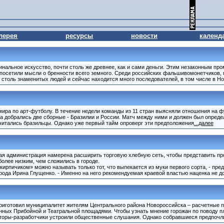
лерея
ресурсы
новости
календ
нальное искусство, почти столь же древнее, как и сами деньги. Этим незаконным пр
го посетили мысли о бренности всего земного. Среди российских фальшивомонетчиков,
столь знаменитых людей и сейчас находится много последователей, в том числе в Но
мира по арт-футболу. В течение недели команды из 11 стран выясняли отношения на 
а добрались две сборные - Бразилии и России. Матч между ними и должен был опреде
читались бразильцы. Однако уже первый тайм опроверг эти предположения
...далее
кая администрация намерена расширить торговую хлебную сеть, чтобы представить п
олее низким, чем сложились в городе.
кирпичиком» можно называть только тот, что выпекается из муки первого сорта, - пр
рода Ирина Глущенко. - Именно на него рекомендуемая краевой властью наценка не д
риготовил муниципалитет жителям Центрального района Новороссийска – расчетные п
анных Прибойной и Театральной площадями. Чтобы узнать мнение горожан по поводу 
кторы-разработчики устроили общественные слушания. Однако собравшиеся предпочли 