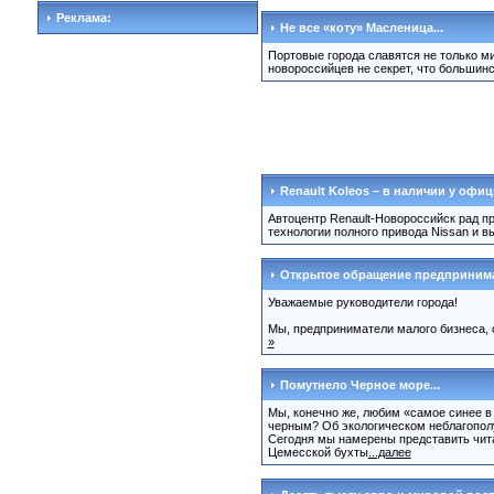
Реклама:
Не все «коту» Масленица...
Портовые города славятся не только м
новороссийцев не секрет, что большин
Renault Koleos – в наличии у офи
Автоцентр Renault-Новороссийск рад пр
технологии полного привода Nissan и в
Открытое обращение предпринима
Уважаемые руководители города!
Мы, предприниматели малого бизнеса, 
»
Помутнело Черное море...
Мы, конечно же, любим «самое синее в 
черным? Об экологическом неблагополу
Сегодня мы намерены представить читат
Цемесской бухты
...далее