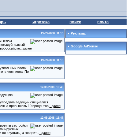
арь
игротека
поиск
почта
Реклама:
19-09-2008 11:19
омыслом
 пожалуй, самый
Google AdSense
вороссийске.
..далее
19-09-2008 11:15
футбольных полях
лить чемпиона. По
12-09-2008 16:48
родукцию
едупредила ведущий специалист
олжна превышать 10 процентов.
..далее
12-09-2008 16:47
роекты застройки
планируемых
не слушать, а говорить.
..далее