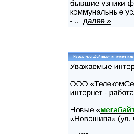
бывшие узники ф
коммунальные ус
- ...
далее »
Новые «мегабайтные» интернет-кар
Уважаемые интерн
ООО «ТелекомСерв
интернет - работа
Новые «
мегабай
«Новошипа»
(ул.