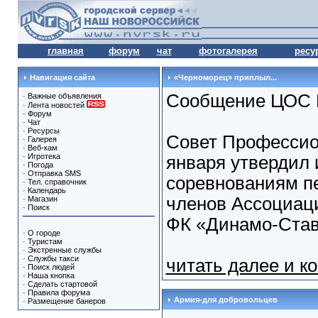
главная
форум
чат
фотогалерея
ресу
Навигация сайта
«Черноморец» приплыл...
Сообщение ЦОС П
·
Важные объявления
·
Лента новостей
·
Форум
·
Чат
·
Ресурсы
Совет Профессио
·
Галерея
·
Веб-кам
·
Игротека
января утвердил 
·
Погода
·
Отправка SMS
соревнованиям пе
·
Тел. справочник
·
Календарь
членов Ассоциац
·
Магазин
·
Поиск
ФК «Динамо-Став
·
О городе
·
Туристам
·
Экстренные службы
·
Службы такси
читать далее и к
·
Поиск людей
·
Наша кнопка
·
Сделать стартовой
·
Правила форума
Армия-для добровольцев
·
Размещение банеров