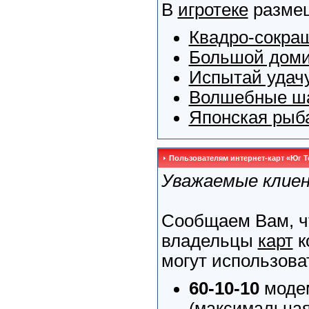
В
игротеке
размещ
Квадро-сокра
Большой дом
Испытай удач
Волшебные ш
Японская рыб
Пользователям интернет-карт «Юг 
Уважаемые клие
Сообщаем Вам, ч
владельцы
карт
к
могут использоват
60-10-10
модем
(максимальная 