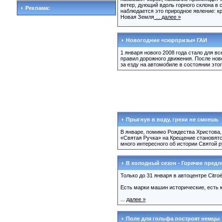
ветер, дующий вдоль горного склона в
Реклама:
наблюдается это природное явление: к
Новая Земля
...
далее »
Новогодние «сюрпризы» ГАИ
1 января нового 2008 года стало для 
правил дорожного движения. После нов
за езду на автомобиле в состоянии это
Прыгнув в воду, грехи не смоешь
В январе, помимо Рождества Христова,
«Святая Ручка» на Крещение становятс
много интересного об истории Святой р
В холодный сезон - Горячее предло
Только до 31 января в автоцентре Citro
Есть марки машин исторические, есть к
...
далее »
Поле для гольфа построят немцы