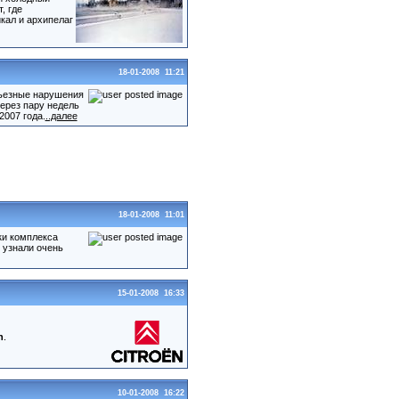
, где
кал и архипелаг
18-01-2008 11:21
рьезные нарушения
ерез пару недель
2007 года.
..далее
18-01-2008 11:01
ки комплекса
 узнали очень
15-01-2008 16:33
n
.
10-01-2008 16:22