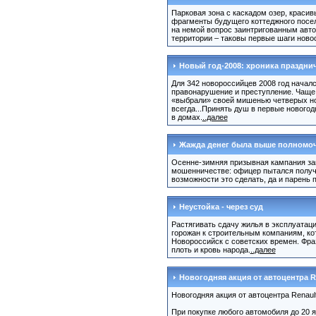
Парковая зона с каскадом озер, красив
фрагменты будущего коттеджного посел
на немой вопрос заинтригованным авто
территории – таковы первые шаги ново
Новый год-2008: хроника праздни
Для 342 новороссийцев 2008 год начал
правонарушение и преступление. Чаще в
«выбрали» своей мишенью четверых нов
всегда...Принять душ в первые нового
в домах.
..далее
Жажда денег была выше полномо
Осенне-зимняя призывная кампания зак
мошенничестве: офицер пытался получи
возможности это сделать, да и парень 
Неустойка - через суд
Растягивать сдачу жилья в эксплуатац
горожан к строительным компаниям, ко
Новороссийск с советских времен. Фраз
плоть и кровь народа.
..далее
Новогодняя акция от автоцентра R
Новогодняя акция от автоцентра Renaul
При покупке любого автомобиля до 20 