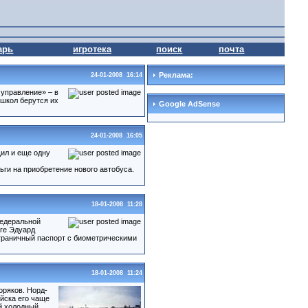
арь
игротека
поиск
почта
Реклама:
24-01-2008 16:14
 управление» – в
и школ берутся их
Google AdSense
24-01-2008 16:05
ил и еще одну
ьги на приобретение нового автобуса.
18-01-2008 11:28
Федеральной
ге Эдуард
аграничный паспорт с биометрическими
18-01-2008 11:24
оряков. Норд-
йска его чаще
й холодный