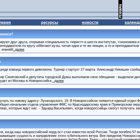
лерея
ресурсы
новости
календ
авимся?
ируют друг друга, открывая специальность «юрист» в шести институтах, «экономика и
 преподаватели по кругу оббегают вузы, читая одни и те же лекции, а то и преподавател
 знаний!
..далее
е
среди команд первого дивизиона. Турнир стартует 27 марта. Александр Никишин сообщ
мир Синяговский и депутаты городской Думы выполнили свое обещание - выделили ден
дет из Москвы в Новороссийск.
..далее
учать по новому адресу: Луначарского, 19. В Новороссийске появится единый отдел 
общил начальник отдела управления ФМС по Краснодарскому краю в Приморском окру
твах, которые ждут нас. - Эдуард Васильевич, когда новороссийцы смогут получать з
ня, когда наш новороссийский норд-ост стал известен всей России. Тогда погибло 57 м
тражающее сущность и направление этого губительного ветра. Вне пределов Новоросси
от имени древнегреческого бога северного ветра Борея. Бора – это местный штормово