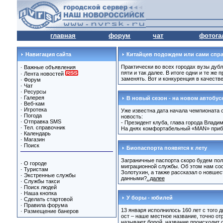
главная
форум
чат
фотога
Навигация сайта
Китайцев подождем или сами спр
Практически во всех городах вузы дубл
·
Важные объявления
пяти и так далее. В итоге одни и те же
·
Лента новостей
заменять. Вот и конкуренция в качестве
·
Форум
·
Чат
·
Ресурсы
·
Галерея
В новый сезон - на новом автобус
·
Веб-кам
·
Игротека
Уже известна дата начала чемпионата 
·
Погода
новость:
·
Отправка SMS
- Президент клуба, глава города Влади
·
Тел. справочник
На днях комфортабельный «МАN» прибу
·
Календарь
·
Магазин
·
Поиск
Биопаспорта появятся к лету
Заграничные паспорта скоро будем пол
·
О городе
миграционной службы. Об этом нам со
·
Туристам
Золотухин, а также рассказал о новшес
·
Экстренные службы
данными?
..далее
·
Службы такси
·
Поиск людей
·
Наша кнопка
У боры - юбилей
·
Сделать стартовой
·
Правила форума
13 января исполнилось 160 лет с того д
·
Размещение банеров
ост – наше местное название, точно о
называют борой, название происходит 