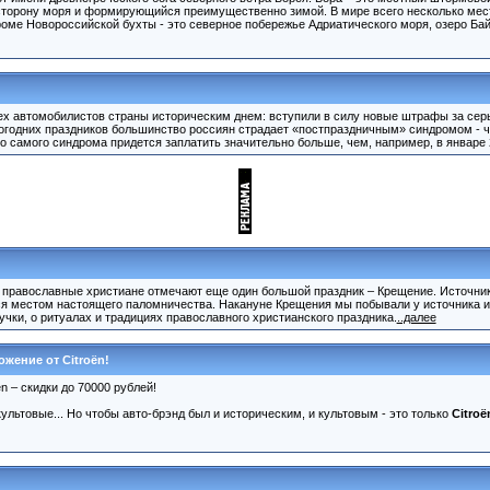
 сторону моря и формирующийся преимущественно зимой. В мире всего несколько мест
роме Новороссийской бухты - это северное побережье Адриатического моря, озеро Бай
всех автомобилистов страны историческим днем: вступили в силу новые штрафы за се
огодних праздников большинство россиян страдает «постпраздничным» синдромом - ч
го самого синдрома придется заплатить значительно больше, чем, например, в январе 
 православные христиане отмечают еще один большой праздник – Крещение. Источни
я местом настоящего паломничества. Накануне Крещения мы побывали у источника и
учки, о ритуалах и традициях православного христианского праздника.
..далее
жение от Citroёn!
ёn – скидки до 70000 рублей!
ультовые... Но чтобы авто-брэнд был и историческим, и культовым - это только
Citroё