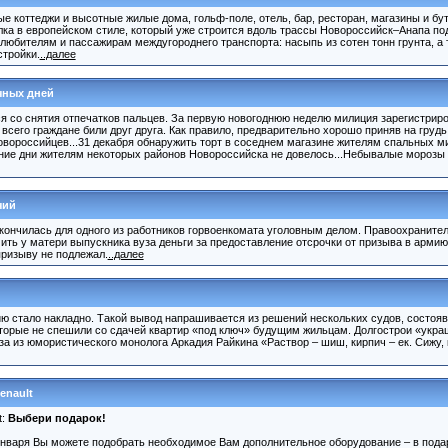
ые коттеджи и высотные жилые дома, гольф-поле, отель, бар, ресторан, магазины и бут
ка в европейском стиле, который уже строится вдоль трассы Новороссийск–Анапа по
любителям и пассажирам междугороднего транспорта: насыпь из сотен тонн грунта, а
стройки.
..далее
чных дней
ся со снятия отпечатков пальцев. За первую новогоднюю неделю милиция зарегистрир
сего граждане били друг друга. Как правило, предварительно хорошо приняв на грудь
ороссийцев...31 декабря обнаружить торт в соседнем магазине жителям спальных м
дние дни жителям некоторых районов Новороссийска не довелось...Небывалые морозы 
чий
ончилась для одного из работников горвоенкомата уголовным делом. Правоохранител
ть у матери выпускника вуза деньги за предоставление отсрочки от призыва в армию,
призыву не подлежал.
..далее
ию стало накладно. Такой вывод напрашивается из решений нескольких судов, состоя
торые не спешили со сдачей квартир «под ключ» будущим жильцам. Долгострои «укр
а из юмористического монолога Аркадия Райкина «Раствор – шиш, кирпич – ек. Сижу, 
enault
t:
Выбери подарок!
января Вы можете подобрать необходимое Вам дополнительное оборудование – в подар