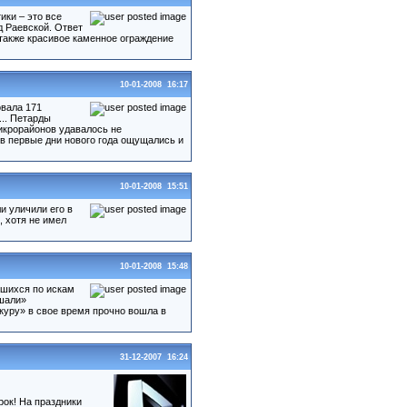
ики – это все
д Раевской. Ответ
 также красивое каменное ограждение
10-01-2008 16:17
овала 171
... Петарды
икрорайонов удавалось не
в первые дни нового года ощущались и
10-01-2008 15:51
и уличили его в
 хотя не имел
10-01-2008 15:48
вшихся по искам
ашали»
куру» в свое время прочно вошла в
31-12-2007 16:24
ок! На праздники