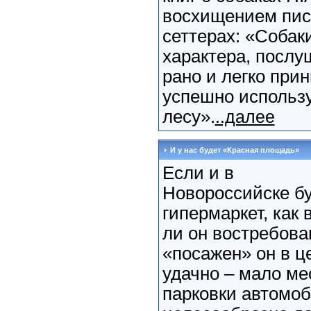
восхищением пис
сеттерах: «Собаки
характера, послу
рано и легко при
успешно использу
лесу».
..далее
И у нас будет «Красная площадь»
Если и в
Новороссийске бу
гипермаркет, как 
ли он востребова
«посажен» он в ц
удачно – мало м
парковки автомоб