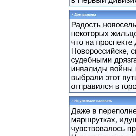
в Первый дивизио
Дом раздора
Радость новосель
некоторых жильцо
что на проспекте
Новороссийске, с
судебными дрязг
инвалиды войны 
выбрали этот пут
отправился в горо
Не успевали наливать
Даже в переполн
маршрутках, иду
чувствовалось пр