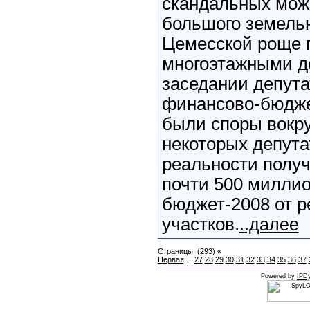
скандальных може
большого земельн
Цемесской роще п
многоэтажными д
заседании депута
финансово-бюдже
были споры вокру
некоторых депута
реальности получ
почти 500 миллио
бюджет-2008 от 
участков.
..далее
Страницы:
(293)
«
Первая
...
27
28
29
30
31
32
33
34
35
36
37
Powered by
IPDy