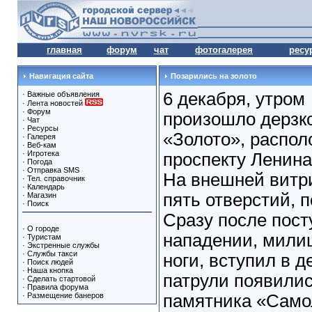
главная
форум
чат
фотогалерея
ресу
Навигация сайта
Позарились на золото
6 декабря, утром
·
Важные объявления
·
Лента новостей
·
Форум
произошло дерзко
·
Чат
·
Ресурсы
«Золото», распо
·
Галерея
·
Веб-кам
·
Игротека
проспекту Ленина 
·
Погода
·
Отправка SMS
На внешней витр
·
Тел. справочник
·
Календарь
пять отверстий, 
·
Магазин
·
Поиск
Cразу после пос
·
О городе
нападении, мили
·
Туристам
·
Экстренные службы
·
Службы такси
ноги, вступил в д
·
Поиск людей
·
Наша кнопка
патрули появилис
·
Сделать стартовой
·
Правила форума
·
Размещение банеров
памятника «Самол