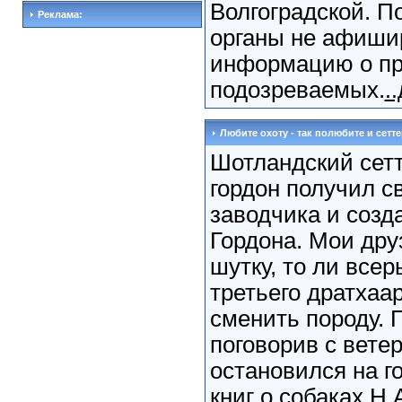
Волгоградской. П
Реклама:
органы не афиши
информацию о пр
подозреваемых.
.
Любите охоту - так полюбите и сетте
Шотландский сет
гордон получил св
заводчика и созд
Гордона. Мои друз
шутку, то ли всер
третьего дратхаа
сменить породу. 
поговорив с вете
остановился на г
книг о собаках Н.