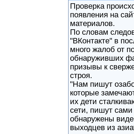
Проверка происхо
появления на сай
материалов.
По словам следов
"ВКонтакте" в по
много жалоб от п
обнаруживших фа
призывы к сверж
строя.
"Нам пишут озаб
которые замечают
их дети сталкива
сети, пишут сами
обнаружены виде
выходцев из азиа