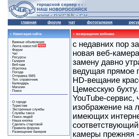
главная
форум
чат
фотогалерея
ресу
Навигация сайта
возвращение вебкама
с недавних пор з
·
Важные объявления
·
Лента новостей
·
Форум
новая веб-камера
·
Чат
·
Ресурсы
замену давно утр
·
Галерея
·
Веб-кам
·
Игротека
ведущая прямое 
·
Погода
·
Отправка SMS
HD-вещание крас
·
Тел. справочник
·
Календарь
Цемесскую бухту.
·
Магазин
·
Поиск
YouTube-сервис, 
·
О городе
изображение на 
·
Туристам
·
Экстренные службы
·
Службы такси
имеющих интернет
·
Поиск людей
·
Наша кнопка
соответствующий 
·
Сделать стартовой
·
Правила форума
·
Размещение банеров
камеры прежняя 