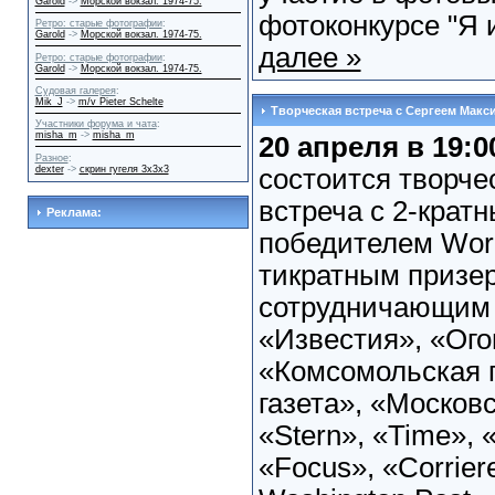
Garold
->
Морской вокзал. 1974-75.
фотоконкурсе "Я и
Ретро: старые фотографии
:
Garold
->
Морской вокзал. 1974-75.
далее »
Ретро: старые фотографии
:
Garold
->
Морской вокзал. 1974-75.
Судовая галерея
:
Mik_J
->
m/v Pieter Schelte
Творческая встреча с Сергеем Мак
Участники форума и чата
:
misha_m
->
misha_m
20 апреля в 19:0
Разное
:
dexter
->
скрин гугеля 3x3x3
состоится творче
встреча с 2-крат
Реклама:
победителем Worl
тикратным призе
сотрудничающим 
«Известия», «Ого
«Комсомольская 
газета», «Москов
«Stern», «Time», 
«Focus», «Corriere