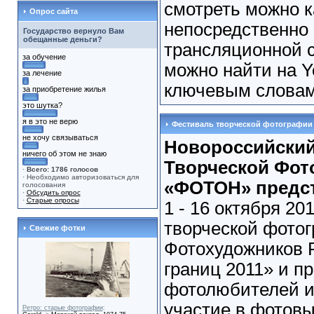
смотреть можно ка
Опрос сайта
непосредственно 
Государство вернуло Вам
обещанные деньги?
трансляционной с
за обучение
можно найти на Y
за лечение
ключевым слова
за приобретение жилья
это шутка?
я в это не верю
Фестиваль творческой фотографии
не хочу связываться
Новороссийский
ничего об этом не знаю
Творческой Фот
·
Всего: 1786 голосов
· Необходимо авторизоваться для
«ФОТОН» предст
голосования
·
Обсудить опрос
·
Старые опросы
1 - 16 октября 20
творческой фото
Свежие фотки
Фотохудожников 
границ 2011» и п
фотолюбителей и
участие в фотовы
Ретро: старые фотографии
: