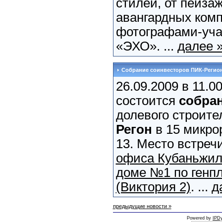
стилей, от пейза
авангардных ком
фотографами-уча
«ЭХО». ...
далее 
Собрание соинвесторов ПИК-Регио
26.09.2009 в 11.0
состоится
собра
долевого строит
Регон
в 15 микро
13. Место встреч
офиса Кубаньжил
доме №1 по генп
(Виктория 2)
. ...
д
предыдущие новости »
Powered by
IPDy