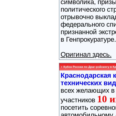
символика, приз
политического ст
отрывочно выкла
федерального спи
признанной экстр
в Генпрокуратуре.
Оригинал здесь.
Кубок России по Драг-рэйсингу в Кр
Краснодарская 
технических ви
всех желающих в 
10 и
участников
посетить соревно
автомобильному д