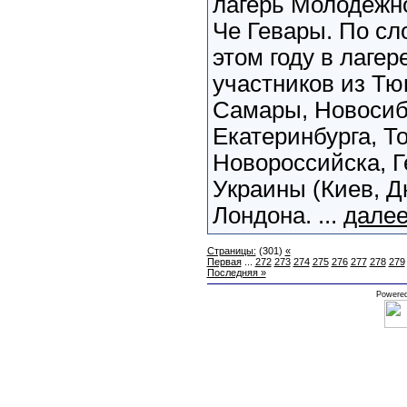
лагерь Молодежно
Че Гевары. По сл
этом году в лагер
участников из Тю
Самары, Новосиб
Екатеринбурга, Т
Новороссийска, Г
Украины (Киев, Д
Лондона. ...
далее
Страницы:
(301)
«
Первая
...
272
273
274
275
276
277
278
279
Последняя »
Powere