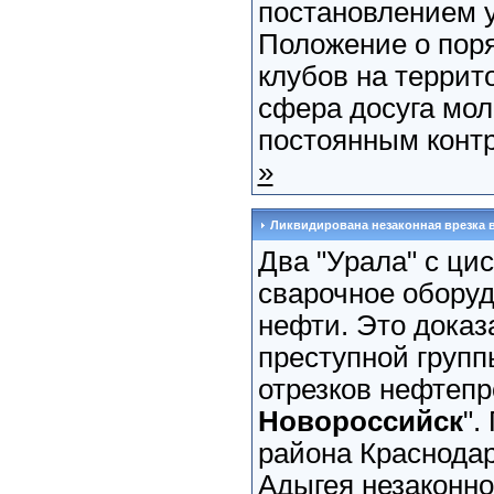
постановлением 
Положение о пор
клубов на террито
сфера досуга мол
постоянным контр
»
Ликвидирована незаконная врезка 
Два "Урала" с ци
сварочное оборуд
нефти. Это доказ
преступной групп
отрезков нефтепр
Новороссийск
".
района Краснодар
Адыгея незаконн