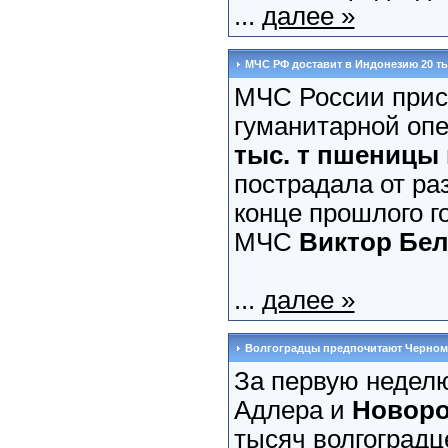
...
далее »
МЧС РФ доставит в Индонезию 20 ты
МЧС России прис
гуманитарной оп
тыс. т пшеницы
пострадала от ра
конце прошлого г
МЧС
Виктор Бе
...
далее »
Волгоградцы предпочитают Черном
За первую недел
Адлера и
Новоро
тысяч волгоградце