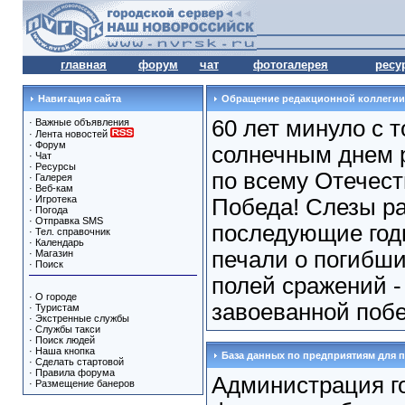
главная
форум
чат
фотогалерея
ресу
Навигация сайта
Обращение редакционной коллегии
60 лет минуло с 
·
Важные объявления
·
Лента новостей
·
Форум
солнечным днем 
·
Чат
·
Ресурсы
по всему Отечест
·
Галерея
·
Веб-кам
·
Игротека
Победа! Слезы рад
·
Погода
·
Отправка SMS
последующие год
·
Тел. справочник
·
Календарь
печали о погибших
·
Магазин
·
Поиск
полей сражений 
·
О городе
завоеванной побе
·
Туристам
·
Экстренные службы
·
Службы такси
·
Поиск людей
·
Наша кнопка
База данных по предприятиям для 
·
Сделать стартовой
·
Правила форума
Администрация г
·
Размещение банеров