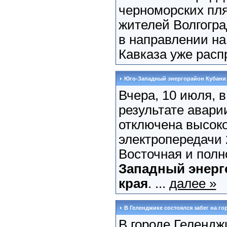
черноморских пля
жителей Волгогр
в направлении на
Кавказа уже рас
Юго-Западный энергорайон Кубани
Вчера, 10 июля, 
результате авари
отключена высок
электропередачи 
Восточная и пол
Западный энерг
края
. ...
далее »
В Геленджике состоялся забег на го
В городе Гелендж