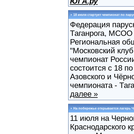
ЮГА.ру
18 июля стартует чемпионат по пар
Федерация парусн
Таганрога, МСОО 
Региональная об
"Московский клуб
чемпионат России
состоится с 18 по
Азовского и Чёрн
чемпионата - Тага
далее »
На побережье открывается лагерь Ч
11 июля на Черн
Краснодарского к