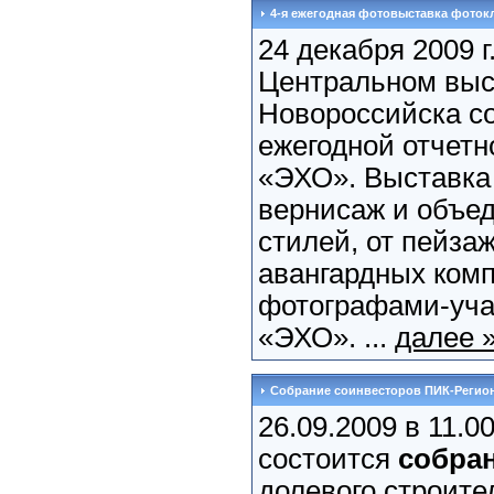
4-я ежегодная фотовыставка фоток
24 декабря 2009 г.
Центральном выст
Новороссийска со
ежегодной отчетн
«ЭХО». Выставка
вернисаж и объед
стилей, от пейза
авангардных ком
фотографами-уча
«ЭХО». ...
далее 
Собрание соинвесторов ПИК-Регио
26.09.2009 в 11.0
состоится
собра
долевого строит