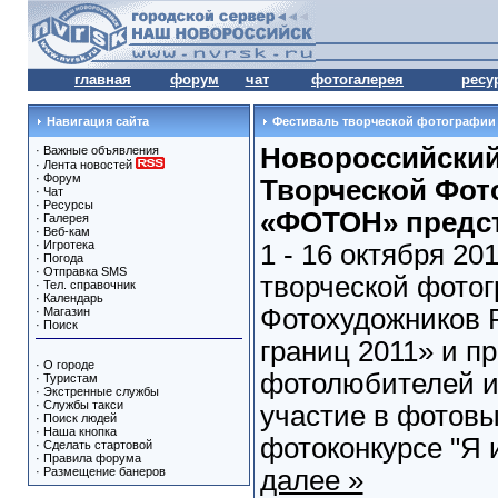
главная
форум
чат
фотогалерея
ресу
Навигация сайта
Фестиваль творческой фотографии
Новороссийский
·
Важные объявления
·
Лента новостей
·
Форум
Творческой Фот
·
Чат
·
Ресурсы
«ФОТОН» предст
·
Галерея
·
Веб-кам
·
Игротека
1 - 16 октября 20
·
Погода
·
Отправка SMS
творческой фото
·
Тел. справочник
·
Календарь
Фотохудожников 
·
Магазин
·
Поиск
границ 2011» и п
·
О городе
фотолюбителей и
·
Туристам
·
Экстренные службы
·
Службы такси
участие в фотовы
·
Поиск людей
·
Наша кнопка
фотоконкурсе "Я и
·
Сделать стартовой
·
Правила форума
·
Размещение банеров
далее »