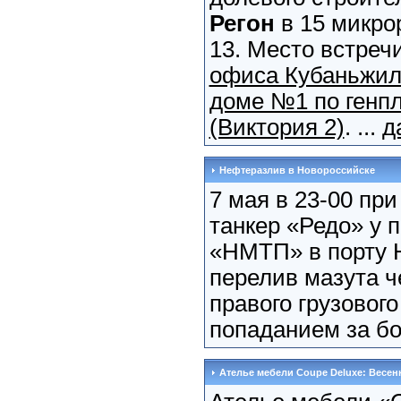
Регон
в 15 микро
13. Место встреч
офиса Кубаньжил
доме №1 по генп
(Виктория 2)
. ...
д
Нефтеразлив в Новороссийске
7 мая в 23-00 при
танкер «Редо» у
«НМТП» в порту 
перелив мазута ч
правого грузовог
попаданием за бор
Ателье мебели Coupe Deluxe: Весен