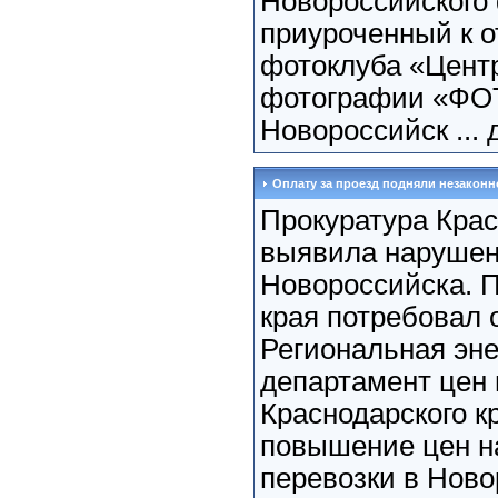
Новороссийского
приуроченный к 
фотоклуба «Цент
фотографии «ФОТ
Новороссийск ...
Оплату за проезд подняли незаконн
Прокуратура Крас
выявила нарушен
Новороссийска. П
края потребовал 
Региональная эне
департамент цен
Краснодарского кр
повышение цен н
перевозки в Нов