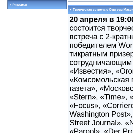
Реклама:
Творческая встреча с Сергеем Мак
20 апреля в 19:0
состоится творче
встреча с 2-крат
победителем Worl
тикратным призе
сотрудничающим 
«Известия», «Ого
«Комсомольская 
газета», «Москов
«Stern», «Time», 
«Focus», «Corriere
Washington Post»,
Street Journal», 
«Parool», «Der Pro