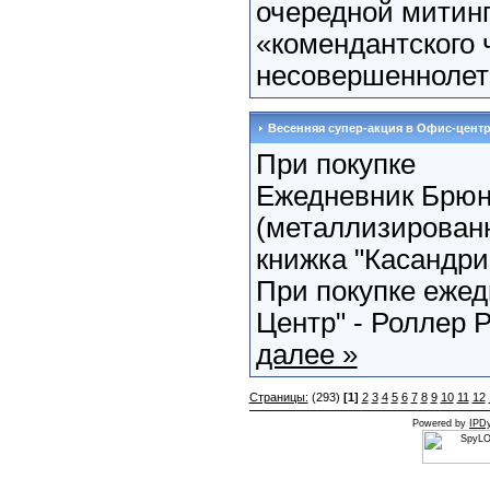
очередной митинг
«комендантского 
несовершеннолетн
Весенняя супер-акция в Офис-цент
При покупке
Ежедневник Брюн
(металлизированн
книжка "Касандрин
При покупке еже
Центр" - Роллер P
далее »
Страницы:
(293)
[1]
2
3
4
5
6
7
8
9
10
11
12
Powered by
IPDy