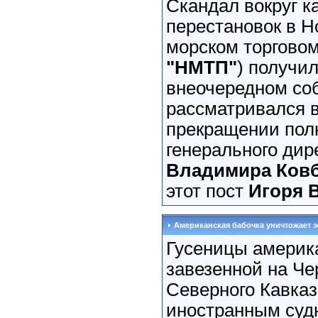
Скандал вокруг к
перестановок в 
морском торговом
"НМТП"
) получи
внеочередном со
рассматривался 
прекращении пол
генерального ди
Владимира Ков
этот пост
Игоря 
Американская бабочка уничтожает 
Гусеницы америка
завезенной на Ч
Северного Кавка
иностранным судн