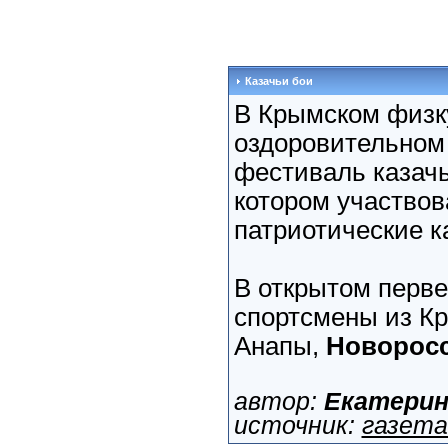
Казачьи бои
В Крымском физк
оздоровительном
фестиваль казачь
котором участвов
патриотические к
В открытом перв
спортсмены из Кр
Анапы,
Новорос
автор:
Екатери
источник:
газета