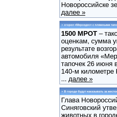
Новороссийске зе
далее »
сгорел «Мерседес» с пляжными тап
1500 МРОТ
– так
оценкам, сумма у
результате возгор
автомобиля «Мер
тапочек 26 июня 
140-м километре 
...
далее »
В городе будут наказывать за жесто
Глава Новоросси
Синяговский утв
животных в город