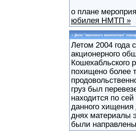
о плане меропри
юбилея НМТП »
Дело "зернового махинатора" перед
Летом 2004 года 
акционерного общ
Кошехабльского 
похищено более 
продовольственно
груз был перевез
находится по сей
данного хищения 
днях материалы э
были направлены в