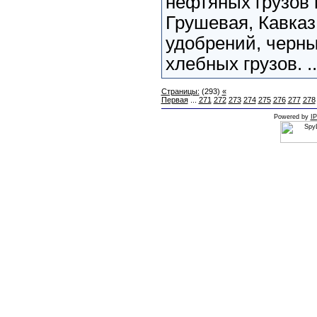
нефтяных грузов 
Грушевая, Кавказ
удобрений, черны
хлебных грузов. .
Страницы:
(293)
«
Первая
...
271
272
273
274
275
276
277
278
Powered by
IP