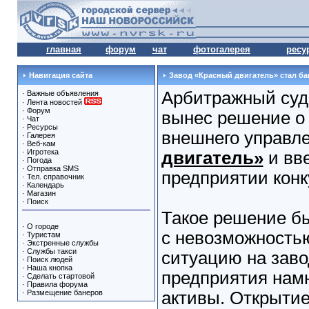
главная
форум
чат
фотогалерея
ресу
Навигация сайта
Завод «Красный двигатель» стал б
Арбитражный суд 
·
Важные объявления
·
Лента новостей
·
Форум
вынес решение о
·
Чат
·
Ресурсы
внешнего управл
·
Галерея
·
Веб-кам
·
Игротека
двигатель»
и вв
·
Погода
·
Отправка SMS
предприятии конк
·
Тел. справочник
·
Календарь
·
Магазин
·
Поиск
Такое решение бы
·
О городе
с невозможность
·
Туристам
·
Экстренные службы
·
Службы такси
ситуацию на заво
·
Поиск людей
·
Наша кнопка
предприятия нам
·
Сделать стартовой
·
Правила форума
·
Размещение банеров
активы. Открытие