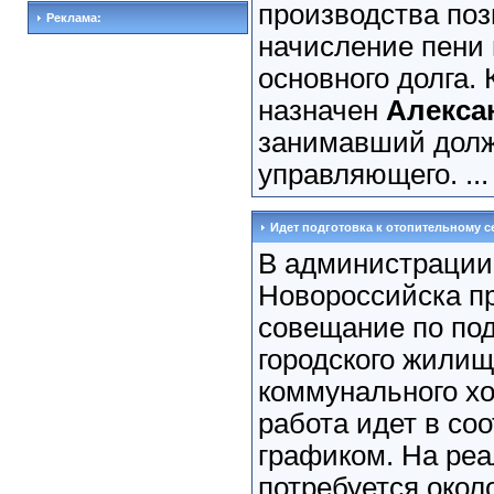
производства поз
Реклама:
начисление пени
основного долга
назначен
Алекса
занимавший долж
управляющего. ..
Идет подготовка к отопительному с
В администрации
Новороссийска п
совещание по под
городского жилищ
коммунального хо
работа идет в соо
графиком. На ре
потребуется окол