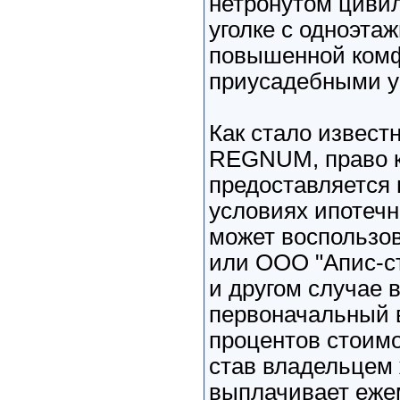
нетронутом циви
уголке с одноэт
повышенной комф
приусадебными у
Как стало извест
REGNUM, право к
предоставляется
условиях ипотечн
может воспользов
или ООО "Апис-ст
и другом случае 
первоначальный в
процентов стоимо
став владельцем 
выплачивает еже