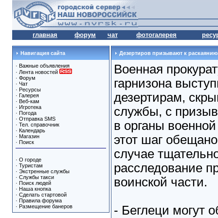
главная
форум
чат
фотогалерея
ресу
Навигация сайта
Дезертиров призывают к раскаянию
Военная прокурат
·
Важные объявления
·
Лента новостей
·
Форум
гарнизона выступ
·
Чат
·
Ресурсы
дезертирам, скр
·
Галерея
·
Веб-кам
·
Игротека
службы, с призы
·
Погода
·
Отправка SMS
в органы военной
·
Тел. справочник
·
Календарь
этот шаг обещано
·
Магазин
·
Поиск
случае тщательно
·
О городе
расследование п
·
Туристам
·
Экстренные службы
·
Службы такси
воинской части.
·
Поиск людей
·
Наша кнопка
·
Сделать стартовой
·
Правила форума
·
Размещение банеров
- Беглеци могут 