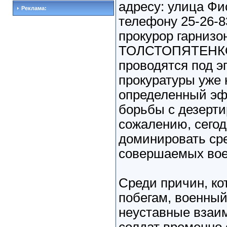
адресу: улица Фи
Реклама:
телефону 25-26-8
прокурор гарнизо
ТОЛСТОПЯТЕНКО.
проводятся под э
прокуратуры уже 
определенный эф
борьбы с дезертир
сожалению, сегод
доминировать ср
совершаемых во
Среди причин, ко
побегам, военный
неуставные взаи