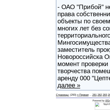
- ОАО "Прибой" н
права собственни
объекты по своем
многих лет без со
территориальног
Мингосимущества,
заместитель прок
Новороссийска О
момент проверки 
творчества поме
аренду 000 "Цепт
далее »
Страницы:
(293)
« Первая
...
281
282
283
2
Powered by
IPDy