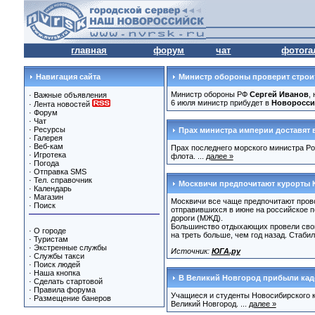
главная
форум
чат
фотога
Навигация сайта
Министр обороны проверит строи
Министр обороны РФ
Сергей Иванов
,
·
Важные объявления
6 июля министр прибудет в
Новоросси
·
Лента новостей
·
Форум
·
Чат
·
Ресурсы
Прах министра империи доставят 
·
Галерея
·
Веб-кам
Прах последнего морского министра Р
·
Игротека
флота. ...
далее »
·
Погода
·
Отправка SMS
·
Тел. справочник
Москвичи предпочитают курорты 
·
Календарь
·
Магазин
Москвичи все чаще предпочитают прово
·
Поиск
отправившихся в июне на российское п
дороги (МЖД).
Большинство отдыхающих провели свой 
·
О городе
на треть больше, чем год назад. Стаб
·
Туристам
·
Экстренные службы
Источник:
ЮГА.ру
·
Службы такси
·
Поиск людей
·
Наша кнопка
В Великий Новгород прибыли кад
·
Сделать стартовой
·
Правила форума
Учащиеся и студенты Новосибирского 
·
Размещение банеров
Великий Новгород. ...
далее »