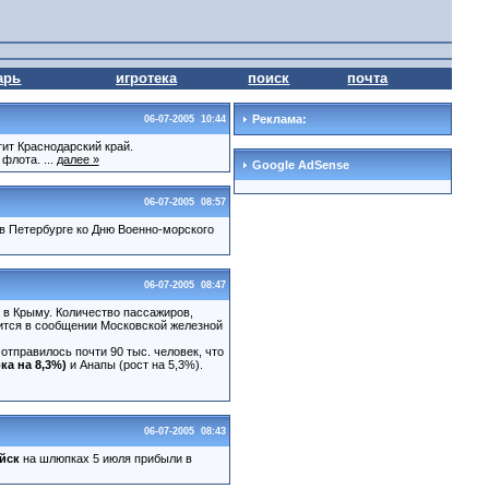
арь
игротека
поиск
почта
Реклама:
06-07-2005 10:44
тит Краснодарский край.
флота. ...
далее »
Google AdSense
06-07-2005 08:57
в Петербурге ко Дню Военно-морского
06-07-2005 08:47
 в Крыму. Количество пассажиров,
рится в сообщении Московской железной
тправилось почти 90 тыс. человек, что
а на 8,3%)
и Анапы (рост на 5,3%).
06-07-2005 08:43
йск
на шлюпках 5 июля прибыли в