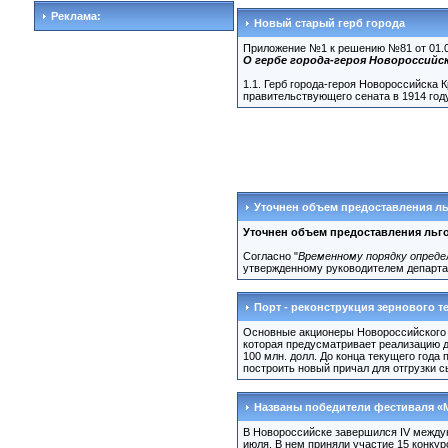
Реклама:
Новый старый герб города
Приложение №1 к решению №81 от 01.07
О гербе города-героя Новороссийс
1.1. Герб города-героя Новороссийска
правительствующего сената в 1914 году.
Уточнен объем предоставления л
Уточнен объем предоставления льго
Согласно "
Временному порядку опреде
утвержденному руководителем департам
Порт - реконструкция зернового т
Основные акционеры Новороссийского 
которая предусматривает реализацию д
100 млн. долл. До конца текущего года
построить новый причал для отгрузки сы
Названы победители фестиваля «
В Новороссийске завершился IV между
июля. В нем приняли участие 15 конкур