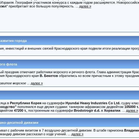
 Израиля. География участников конкурса с каждым годом расширяется. Новороссийс
узел
" приобретает все большую популярность. ...
далее »
азвития города
ия, инвестиций и внешних связей Краснодарского края подвели итоги реализации про
ого флота
ый праздник отмечают работники морского и речного флота. Глава администрации Кра
ния Краснодарского края
В. Бекетов
обратились ко всем причастным к этому празднику
звитое морское
...
далее »
сяца в
Республике Корея
на судоверфи
Hyundai Heavy Industries Co Ltd.
судну клас
оходство"
пополнился еще двумя судами: танкером-афрамаксом дедвейтом
105000 т.
едвейтом
47200 т.
, построенным на судоверфи
Brodotrogir d.d.
в
Хорватии
. ...
далее »
шно-десатной дивизии
ывал с рабочим визитом в 7 воздушно-десантной дивизии. В штабе гарнизона
Владими
омандир дивизии рассказал о ходе учений. ...
далее »