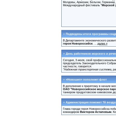
Молдовы, Армении, Бельгии, Германии,
Международный фестиваль "
Морской 
Подведены итоги программы соцр
В Департаменте экономического развит
героя Новороссийск
. ...
далее »
День работников морского и речн
Сегодня, 3 июля, свой профессиональн
председатель Законодательного Собра
частности, говорится:
"Надежная транспортная система, ра
«Новошип» пополняет флот
В дополнение к принятому в начале ме
ОАО "Новороссийское морское пар
танкером продуктовозом-химовозом д
Администрация поможет 7й возду
Глава города-героя Новороссийска поб
командиром
Виктором Астаповым
. К