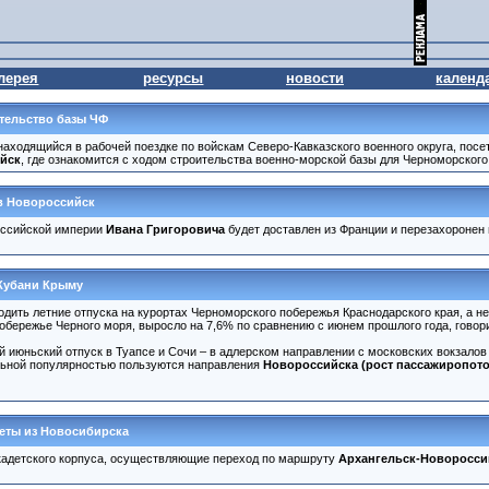
лерея
ресурсы
новости
календ
тельство базы ЧФ
 находящийся в рабочей поездке по войскам Северо-Кавказского военного округа, посе
йск
, где ознакомится с ходом строительства военно-морской базы для Черноморского 
в Новороссийск
оссийской империи
Ивана Григоровича
будет доставлен из Франции и перезахоронен 
Кубани Крыму
дить летние отпуска на курортах Черноморского побережья Краснодарского края, а не
обережье Черного моря, выросло на 7,6% по сравнению с июнем прошлого года, гово
июньский отпуск в Туапсе и Сочи – в адлерском направлении с московских вокзалов о
ильной популярностью пользуются направления
Новороссийска (рост пассажиропоток
еты из Новосибирска
кадетского корпуса, осуществляющие переход по маршруту
Архангельск-Новоросси