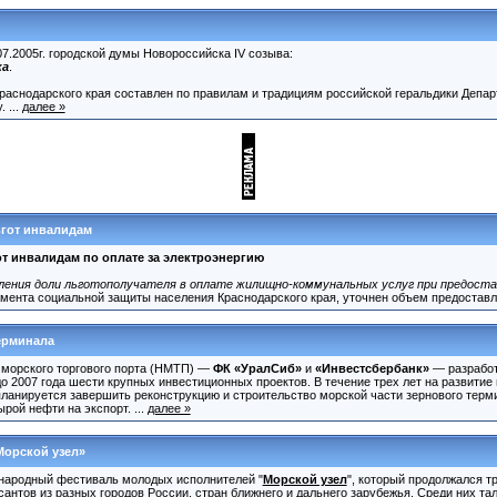
.2005г. городской думы Новороссийска IV созыва:
ка
.
 Краснодарского края составлен по правилам и традициям российской геральдики Депа
 ...
далее »
ьгот инвалидам
т инвалидам по оплате за электроэнергию
ления доли льготополучателя в оплате жилищно-коммунальных услуг при предоста
ента социальной защиты населения Краснодарского края, уточнен объем предоставле
ерминала
морского торгового порта (НМТП) —
ФК «УралСиб»
и
«Инвестсбербанк»
— разработ
о 2007 года шести крупных инвестиционных проектов. В течение трех лет на развитие
 планируется завершить реконструкцию и строительство морской части зернового тер
рой нефти на экспорт. ...
далее »
Морской узел»
народный фестиваль молодых исполнителей "
Морской узел
", который продолжался три
сантов из разных городов России, стран ближнего и дальнего зарубежья. Среди них та