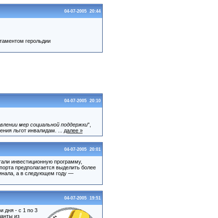
04-07-2005 20:44
ртаментом герольдии
04-07-2005 20:10
влении мер социальной поддержки
",
ния льгот инвалидам. ...
далее »
04-07-2005 20:01
али инвестиционную программу,
 порта предполагается выделить более
минала, а в следующем году —
04-07-2005 19:51
 дня - с 1 по 3
ланты из