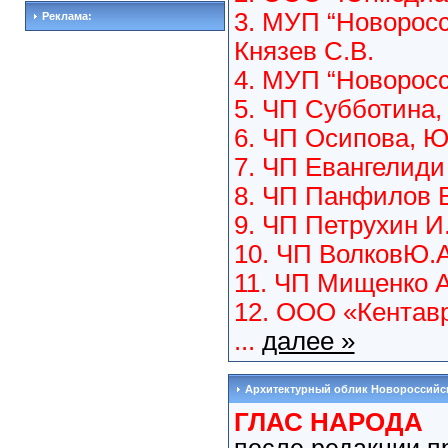
3. МУП “Новоросс
Реклама:
Князев С.В.
4. МУП “Новоросс
5. ЧП Субботина,
6. ЧП Осипова, Ю.
7. ЧП Евангелиди 
8. ЧП Панфилов В
9. ЧП Петрухин И.
10. ЧП ВолковЮ.А
11. ЧП Мищенко А
12. ООО «Кентав
...
далее »
Архитектурный облик Новороссийс
ГЛАС НАРОДА