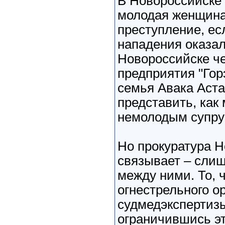
В Новороссийске 
молодая женщина
преступление, ес
нападения оказал
Новороссийске ч
предприятия "Гор
семья Авака Аста
представить, как
немолодым супруг
Но прокуратура Н
связывает – сли
между ними. То, 
огнестрельного о
судмедэкспертизы
ограничившись эт