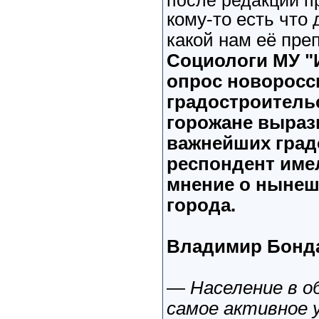
после редакции п
кому-то есть что
какой нам её пр
Социологи МУ "
опрос новоросс
градостроительс
горожане выраз
важнейших град
респондент име
мнение о нынеш
города.
Владимир Бонда
—
Население в о
самое активное 