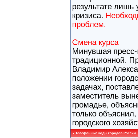
результате лишь 
кризиса.
Необход
проблем.
Смена курса
Минувшая пресс-
традиционной. Пр
Владимир Алекса
положении городс
задачах, постав
заместитель выне
громадье, объясн
только объяснил,
городского хозяйс
Телефонные коды городов России