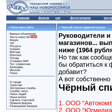
главная
форум
чат
фотогалерея
ресу
Навигация сайта
Черный список администрации
Руководители и
·
Важные объявления
·
Лента новостей
·
Форум
магазинов... вы
·
Чат
·
Ресурсы
ниже (1964 рубл
·
Галерея
·
Веб-кам
·
Игротека
Но так как сообщ
·
Погода
·
Отправка SMS
бы обратиться к ф
·
Тел. справочник
·
Календарь
добавит?
·
Магазин
·
Поиск
А вот собственно
·
О городе
Чёрный сп
·
Туристам
·
Экстренные службы
·
Службы такси
·
Поиск людей
·
Наша кнопка
·
Сделать стартовой
1. ООО “Автокомт
·
Правила форума
·
Размещение банеров
2. ООО “Югмедиат