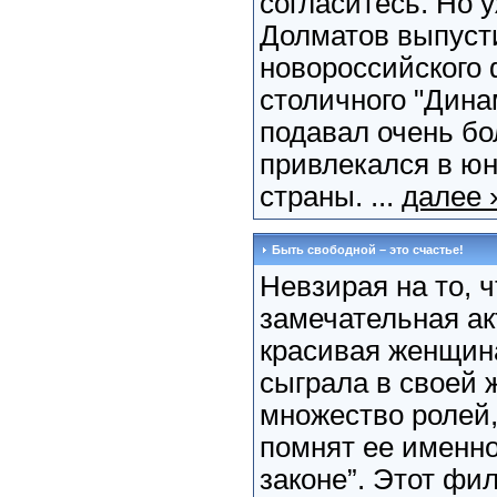
согласитесь. Но у
Долматов выпуст
новороссийского 
столичного "Дина
подавал очень бо
привлекался в ю
страны. ...
далее 
Быть свободной – это счастье!
Невзирая на то, ч
замечательная ак
красивая женщин
сыграла в своей 
множество ролей,
помнят ее именно
законе”. Этот фи