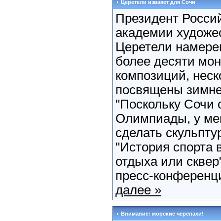
Церетели изваяет для Сочи
Президент Росси
академии художес
Церетели намере
более десяти мо
композиций, неск
посвящены зимне
"Поскольку Сочи 
Олимпиады, у ме
сделать скульпт
"История спорта 
отдыха или сквер"
пресс-конференции
далее »
Внимание: морские черепахи!