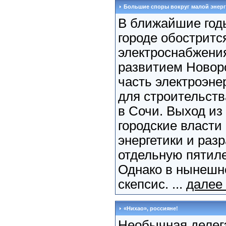
Большие споры вокруг малой энерг
В ближайшие год
городе обостритс
электроснабжения
развитием Новоро
часть электроэнер
для строительств
в Сочи. Выход из
городские власти
энергетики и разр
отдельную пятил
Однако в нынешн
скепсис. ...
далее
«Нихао», россияне!
Необычная делег