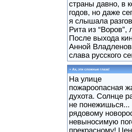
страны давно, в 
годов, но даже се
я слышала разгов
Рита из “Воров”,
После выхода кин
Анной Владленов
слава русского се
Ах, эти сложные глаза!
На улице
пожароопасная жа
духота. Солнце р
не понежишься...
рядовому новоро
невыносимую пог
прекрасному! Це