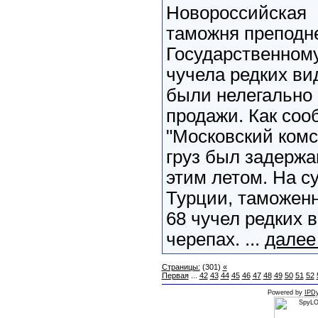
Новороссийская
таможня преподне
Государственном
чучела редких ви
были нелегально
продажи. Как соо
"Московский ком
груз был задержа
этим летом. На с
Турции, таможен
68 чучел редких 
черепах. ...
далее
Страницы:
(301)
«
Первая
...
42
43
44
45
46
47
48
49
50
51
52
Powered by
IPDy