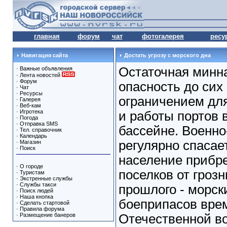
главная
форум
чат
фотогалерея
ресу
Навигация сайта
Достать угрозу с морского дна
Остаточная минн
·
Важные объявления
·
Лента новостей
·
Форум
опасность до сих
·
Чат
·
Ресурсы
ограничением дл
·
Галерея
·
Веб-кам
·
Игротека
и работы портов 
·
Погода
·
Отправка SMS
бассейне. Военно
·
Тел. справочник
·
Календарь
регулярно спасае
·
Магазин
·
Поиск
население прибр
·
О городе
поселков от гроз
·
Туристам
·
Экстренные службы
·
Службы такси
прошлого - морск
·
Поиск людей
·
Наша кнопка
боеприпасов вре
·
Сделать стартовой
·
Правила форума
·
Размещение банеров
Отечественной в