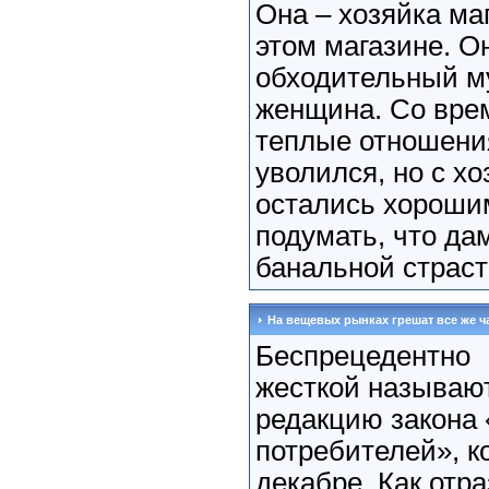
Она – хозяйка маг
этом магазине. О
обходительный му
женщина. Со вре
теплые отношени
уволился, но с х
остались хорошим
подумать, что да
банальной страст
На вещевых рынках грешат все же ч
Беспрецедентно
жесткой называю
редакцию закона 
потребителей», к
декабре. Как отр