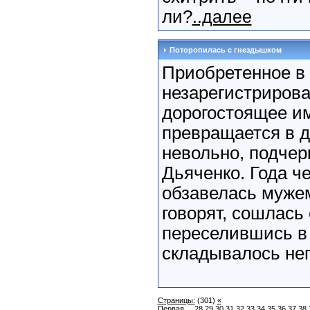
ли?
..далее
Поторопилась с гнездышком
Приобретенное в
незарегистриров
дорогостоящее и
превращается в д
невольно, подчер
Дьяченко. Года ч
обзавелась мужем
говорят, сошлась
переселившись в 
складывалось не
Страницы:
(301)
«
Первая
...
28
29
30
31
32
33
34
35
36
37
38