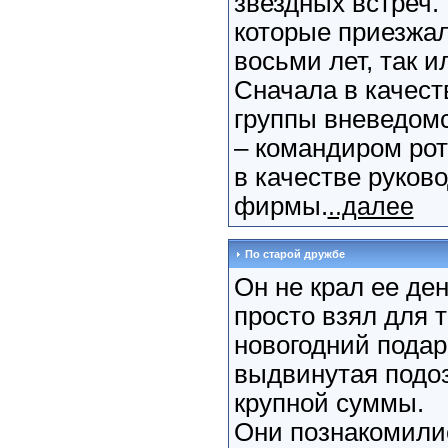
звездных встреч. 
которые приезжал
восьми лет, так и
Сначала в качест
группы вневедомс
– командиром рот
в качестве руков
фирмы.
..далее
По старой дружбе
Он не крал ее ден
просто взял для т
новогодний подар
выдвинутая подо
крупной суммы.
Они познакомилис