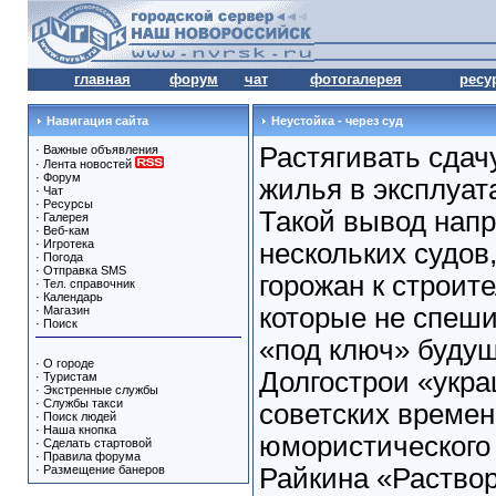
главная
форум
чат
фотогалерея
ресу
Навигация сайта
Неустойка - через суд
Растягивать сдач
·
Важные объявления
·
Лента новостей
·
Форум
жилья в эксплуат
·
Чат
·
Ресурсы
Такой вывод нап
·
Галерея
·
Веб-кам
·
Игротека
нескольких судов
·
Погода
·
Отправка SMS
горожан к строит
·
Тел. справочник
·
Календарь
которые не спеши
·
Магазин
·
Поиск
«под ключ» буду
·
О городе
Долгострои «укр
·
Туристам
·
Экстренные службы
·
Службы такси
советских времен
·
Поиск людей
·
Наша кнопка
юмористического
·
Сделать стартовой
·
Правила форума
·
Размещение банеров
Райкина «Раствор