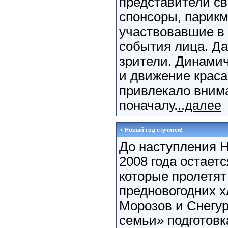
представители св
спонсоры, парикм
участвовавшие в 
события лица. Да
зрители. Динами
и движение краса
привлекало вним
поначалу.
..далее
Новый год стучится!
До наступления Н
2008 года остаетс
которые пролетят
предновогодних х
Морозов и Снегу
семьи» подготовк